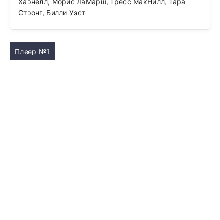
Харнелл, Морис ЛаМарш, Тресс МакНилл, Тара
Стронг, Билли Уэст
Плеер №1