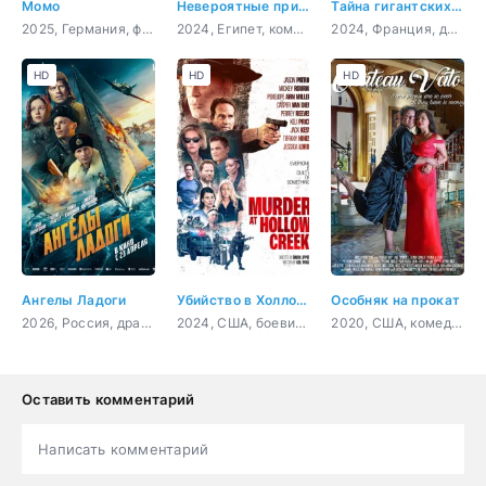
Момо
Невероятные приключения в параллельном мире
Тайна гигантских птиц
2025, Германия, фэнтези, семейный
2024, Египет, комедия, фэнтези, приключения
2024, Франция, документальный
HD
HD
HD
Ангелы Ладоги
Убийство в Холлоу Крик
Особняк на прокат
2026, Россия, драма, история, военный
2024, США, боевик, триллер, комедия
2020, США, комедия
Оставить комментарий
Написать комментарий