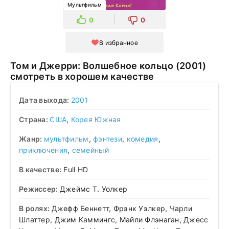
Мультфильм
0
0
В избранное
Том и Джерри: Волшебное кольцо (2001)
смотреть в хорошем качестве
Дата выхода:
2001
Страна:
США
,
Корея Южная
Жанр:
мультфильм
,
фэнтези
,
комедия
,
приключения
,
семейный
В качестве:
Full HD
Режиссер:
Джеймс Т. Уолкер
В ролях:
Джефф Беннетт, Фрэнк Уэлкер, Чарли
Шлаттер, Джим Каммингс, Майли Флэнаган, Джесс