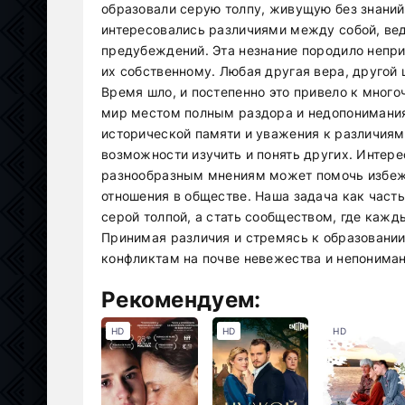
образовали серую толпу, живущую без знаний 
интересовались различиями между собой, вед
предубеждений. Эта незнание породило непри
их собственному. Любая другая вера, другой
Время шло, и постепенно это привело к мног
мир местом полным раздора и недопонимания.
исторической памяти и уважения к различиям
возможности изучить и понять других. Интере
разнообразным мнениям может помочь избежа
отношения в обществе. Наша задача как часть
серой толпой, а стать сообществом, где кажд
Принимая различия и стремясь к образовании
конфликтам на почве невежества и непониман
Рекомендуем:
HD
HD
HD