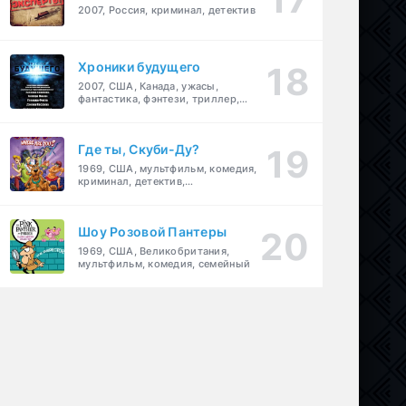
2007, Россия, криминал, детектив
Хроники будущего
2007, США, Канада, ужасы,
фантастика, фэнтези, триллер,
драма, детектив
Где ты, Скуби-Ду?
1969, США, мультфильм, комедия,
криминал, детектив,
приключения, семейный
Шоу Розовой Пантеры
1969, США, Великобритания,
мультфильм, комедия, семейный