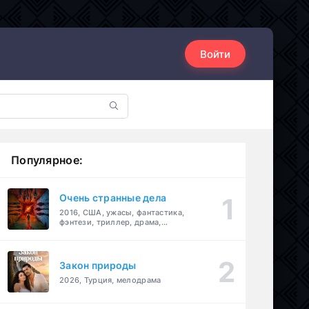
Войти
Популярное:
Очень странные дела
2016, США, ужасы, фантастика,
фэнтези, триллер, драма,
детектив
Закон природы
2026, Турция, мелодрама