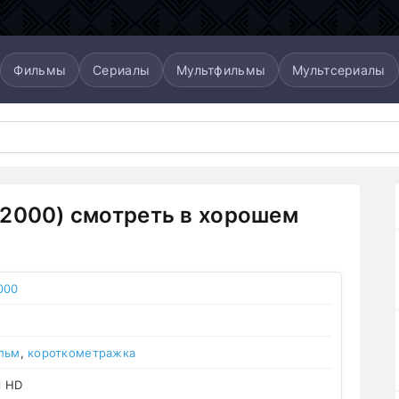
Фильмы
Сериалы
Мультфильмы
Мультсериалы
2000) смотреть в хорошем
000
льм
,
короткометражка
l HD