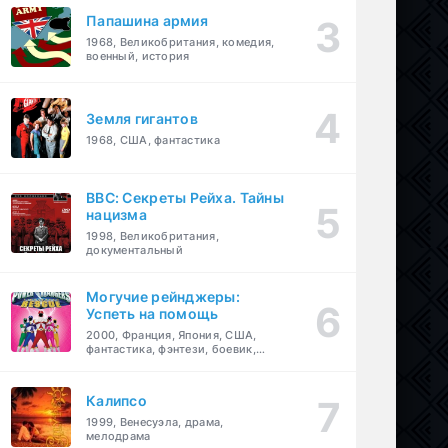
Папашина армия
1968, Великобритания, комедия,
военный, история
Земля гигантов
1968, США, фантастика
BBC: Секреты Рейха. Тайны
нацизма
1998, Великобритания,
документальный
Могучие рейнджеры:
Успеть на помощь
2000, Франция, Япония, США,
фантастика, фэнтези, боевик,
драма, приключения, семейный
Калипсо
1999, Венесуэла, драма,
мелодрама