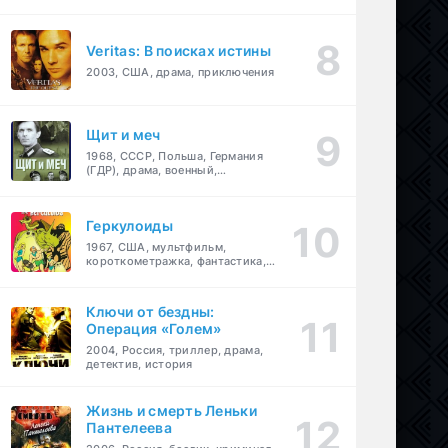
Veritas: В поисках истины
2003, США, драма, приключения
Щит и меч
1968, СССР, Польша, Германия
(ГДР), драма, военный,
приключения
Геркулоиды
1967, США, мультфильм,
короткометражка, фантастика,
приключения
Ключи от бездны:
Операция «Голем»
2004, Россия, триллер, драма,
детектив, история
Жизнь и смерть Леньки
Пантелеева