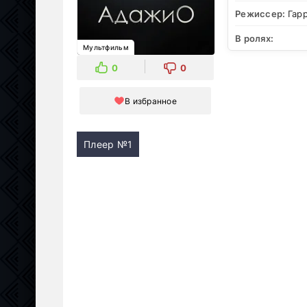
Режиссер:
Гар
В ролях:
Мультфильм
0
0
В избранное
Плеер №1