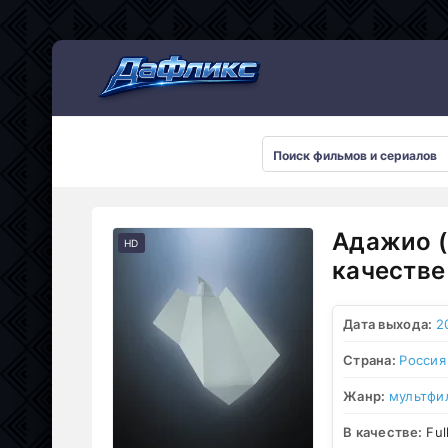
Мультсериалы
Адажио (
HD
качестве
Дата выхода:
2
Страна:
Россия
Жанр:
мультфи
В качестве:
Ful