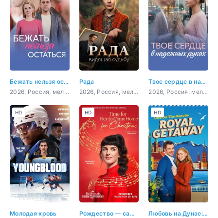
Бежать нельзя остаться
Рада
Твое сердце в надежных руках
2026, Россия, мелодрама
2026, Россия, мелодрама, детектив, криминал
2026, Россия, мелодрама
HD
HD
HD
Молодая кровь
Рождество — самое время вернуться домой
Любовь на Дунае: Королевское путешествие