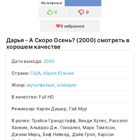
Мультфильм
0
0
В избранное
Дарья - А Скоро Осень? (2000) смотреть в
хорошем качестве
Дата выхода:
2000
Страна:
США
,
Корея Южная
Жанр:
мультфильм
,
комедия
В качестве:
Full HD
Режиссер:
Карен Дишер, Гай Мур
В ролях:
Трэйси Грэндстафф, Венди Хупес, Расселл
Ханкин, Альваро Дж. Гонзалез, Марк Томпсон,
Джени Мерц, Биф Нейкед, Дэйв Грол, Карсон