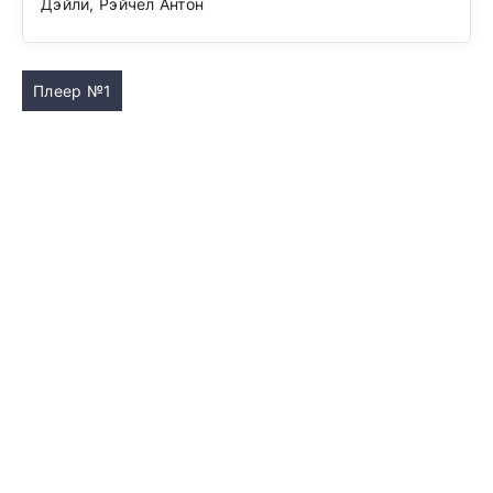
Дэйли, Рэйчел Антон
Плеер №1