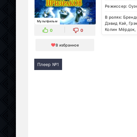
Режиссер:
Оуэ
В ролях:
Брендо
Мультфильм
Дэвид Кэй, Грэ
Колин Мёрдок,
0
0
В избранное
Плеер №1