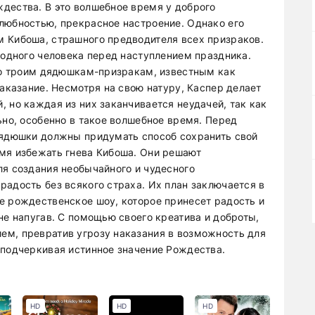
дества. В это волшебное время у доброго
любностью, прекрасное настроение. Однако его
 Кибоша, страшного предводителя всех призраков.
 одного человека перед наступлением праздника.
его троим дядюшкам-призракам, известным как
наказание. Несмотря на свою натуру, Каспер делает
 но каждая из них заканчивается неудачей, так как
ьно, особенно в такое волшебное время. Перед
дядюшки должны придумать способ сохранить свой
мя избежать гнева Кибоша. Они решают
ля создания необычайного и чудесного
радость без всякого страха. Их план заключается в
е рождественское шоу, которое принесет радость и
не напугав. С помощью своего креатива и доброты,
ем, превратив угрозу наказания в возможность для
 подчеркивая истинное значение Рождества.
HD
HD
HD