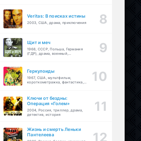
Veritas: В поисках истины
2003, США, драма, приключения
Щит и меч
1968, СССР, Польша, Германия
(ГДР), драма, военный,
приключения
Геркулоиды
1967, США, мультфильм,
короткометражка, фантастика,
приключения
Ключи от бездны:
Операция «Голем»
2004, Россия, триллер, драма,
детектив, история
Жизнь и смерть Леньки
Пантелеева