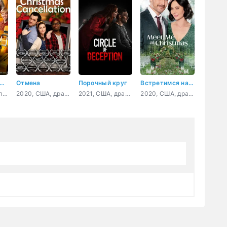
лючения желтого чемоданчика
Отмена
Порочный круг
Встретимся на Рождество
2026, Россия, приключения, фэнтези, комедия, семейный
2020, США, драма
2021, США, драма, криминал
2020, США, драма, мелодрама