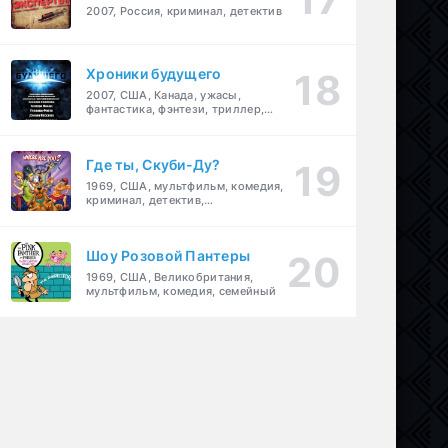
2007, Россия, криминал, детектив
Хроники будущего
2007, США, Канада, ужасы,
фантастика, фэнтези, триллер,
драма, детектив
Где ты, Скуби-Ду?
1969, США, мультфильм, комедия,
криминал, детектив,
приключения, семейный
Шоу Розовой Пантеры
1969, США, Великобритания,
мультфильм, комедия, семейный