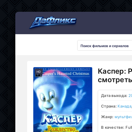
Мультсериалы
Каспер: 
HD
смотреть
Дата выхода:
2
Страна:
Канада
Жанр:
мультфи
В качестве:
Ful