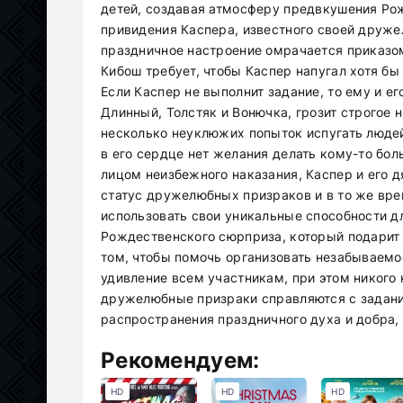
детей, создавая атмосферу предвкушения Рож
привидения Каспера, известного своей друже
праздничное настроение омрачается приказом
Кибош требует, чтобы Каспер напугал хотя бы
Если Каспер не выполнит задание, то ему и 
Длинный, Толстяк и Вонючка, грозит строгое 
несколько неуклюжих попыток испугать людей,
в его сердце нет желания делать кому-то бол
лицом неизбежного наказания, Каспер и его 
статус дружелюбных призраков и в то же вре
использовать свои уникальные способности д
Рождественского сюрприза, который подарит 
том, чтобы помочь организовать незабываемо
удивление всем участникам, при этом никого 
дружелюбные призраки справляются с задани
распространения праздничного духа и добра,
Рекомендуем:
HD
HD
HD