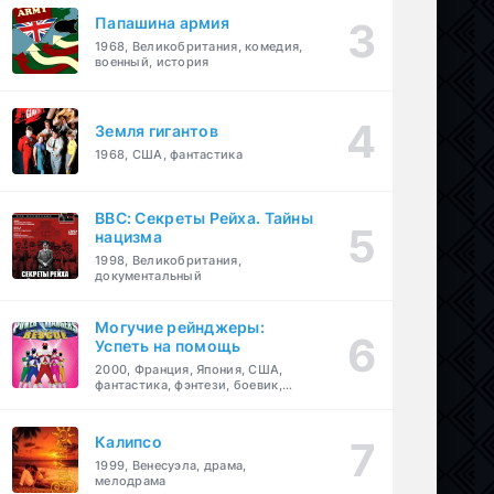
Папашина армия
1968, Великобритания, комедия,
военный, история
Земля гигантов
1968, США, фантастика
BBC: Секреты Рейха. Тайны
нацизма
1998, Великобритания,
документальный
Могучие рейнджеры:
Успеть на помощь
2000, Франция, Япония, США,
фантастика, фэнтези, боевик,
драма, приключения, семейный
Калипсо
1999, Венесуэла, драма,
мелодрама