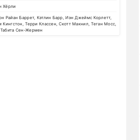
н Хёрли
н Райан Баррет, Кэтлин Барр, Иэн Джеймс Корлетт,
м Кингстон, Терри Классен, Скотт Макнил, Теган Мосс,
 Табита Сен-Жермен