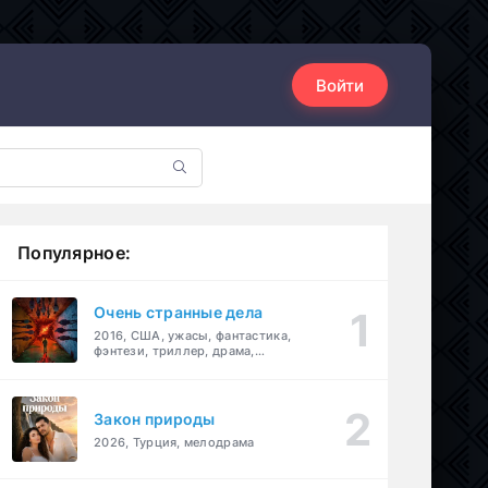
Войти
Популярное:
Очень странные дела
2016, США, ужасы, фантастика,
фэнтези, триллер, драма,
детектив
Закон природы
2026, Турция, мелодрама