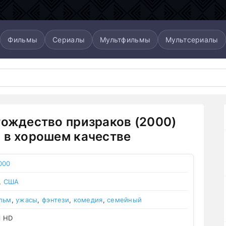
Фильмы
Сериалы
Мультфильмы
Мультсериалы
Рождество призраков (2000)
 в хорошем качестве
000
,
США
льм
,
ужасы
,
фэнтези
,
комедия
,
семейный
l HD