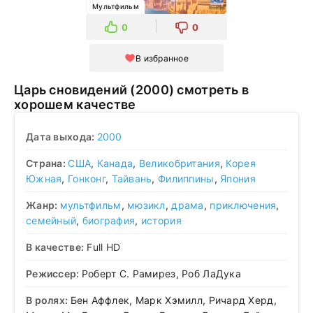
Мультфильм
0
0
В избранное
Царь сновидений (2000) смотреть в
хорошем качестве
Дата выхода:
2000
Страна:
США
,
Канада
,
Великобритания
,
Корея
Южная
,
Гонконг
,
Тайвань
,
Филиппины
,
Япония
Жанр:
мультфильм
,
мюзикл
,
драма
,
приключения
,
семейный
,
биография
,
история
В качестве:
Full HD
Режиссер:
Роберт С. Рамирез, Роб ЛаДука
В ролях:
Бен Аффлек, Марк Хэмилл, Ричард Херд,