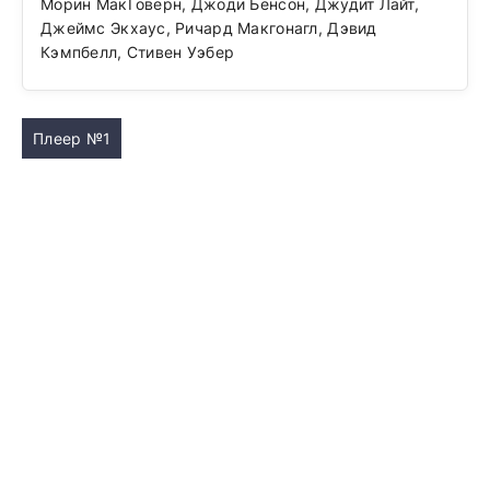
Морин МакГоверн, Джоди Бенсон, Джудит Лайт,
Джеймс Экхаус, Ричард Макгонагл, Дэвид
Кэмпбелл, Стивен Уэбер
Плеер №1