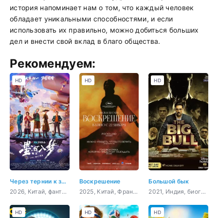
история напоминает нам о том, что каждый человек
обладает уникальными способностями, и если
использовать их правильно, можно добиться больших
дел и внести свой вклад в благо общества.
Рекомендуем:
HD
HD
HD
Через тернии к звёздам
Воскрешение
Большой бык
2026, Китай, фантастика, боевик, приключения, комедия
2025, Китай, Франция, фэнтези, драма
2021, Индия, биография, криминал, драма
HD
HD
HD