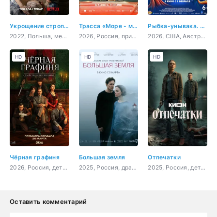
Укрощение строптивой
Трасса «Море - море»
Рыбка-унывака. Подводное приключение
2022, Польша, мелодрама, комедия
2026, Россия, приключения, комедия, мелодрама
2026, США, Австралия, мультфильм, фэнтези, комедия, приключения, семейный
HD
HD
HD
Чёрная графиня
Большая земля
Отпечатки
2026, Россия, детектив, триллер
2025, Россия, драма, триллер
2025, Россия, детектив, криминал, драма
Оставить комментарий