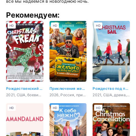
все мы надеемся в новогоднюю ночь.
Рекомендуем:
HD
HD
HD
Рождественский чудак
Приключения желтого чемоданчика
Рождество под парусом
2021, США, боевик, комедия
2026, Россия, приключения, фэнтези, комедия, семейный
2021, США, драма, мелодрама
HD
HD
HD