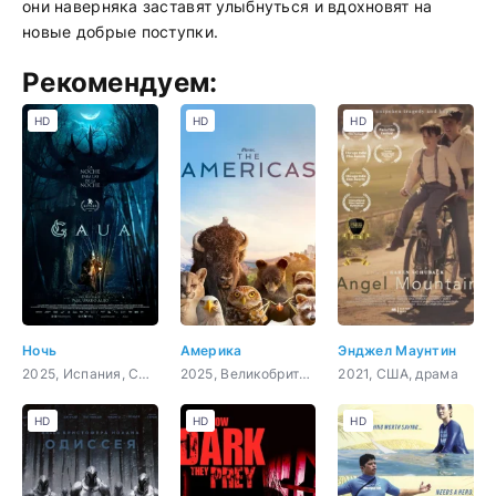
они наверняка заставят улыбнуться и вдохновят на
новые добрые поступки.
Рекомендуем:
HD
HD
HD
Ночь
Америка
Энджел Маунтин
2025, Испания, США, ужасы, фэнтези
2025, Великобритания, документальный
2021, США, драма
HD
HD
HD