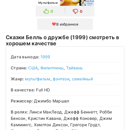
Мультфильм
0
0
В избранное
Сказки Белль о дружбе (1999) смотреть в
хорошем качестве
Дата выхода:
1999
Страна:
США
,
Филиппины
,
Тайвань
Жанр:
мультфильм
,
фэнтези
,
семейный
В качестве:
Full HD
Режиссер:
Джимбо Маршал
В ролях:
Линси МакЛеод, Джефф Беннетт, Робби
Бенсон, Кристин Кавана, Джефф Коновер, Джим
Каммингс, Хэмптон Диксон, Грегори Грудт,