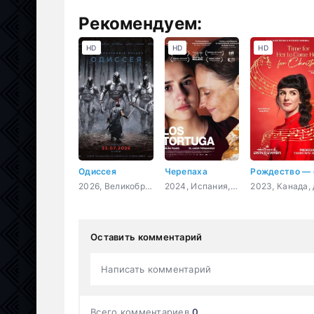
Рекомендуем:
HD
HD
HD
Одиссея
Черепаха
2026, Великобритания, США, фэнтези, боевик, приключения
2024, Испания, Чили, драма
Оставить комментарий
Написать комментарий
Всего комментариев
0