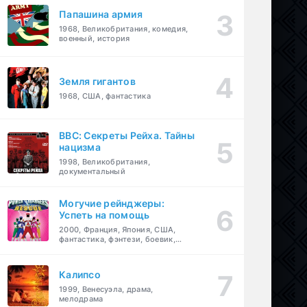
Папашина армия
1968, Великобритания, комедия,
военный, история
Земля гигантов
1968, США, фантастика
BBC: Секреты Рейха. Тайны
нацизма
1998, Великобритания,
документальный
Могучие рейнджеры:
Успеть на помощь
2000, Франция, Япония, США,
фантастика, фэнтези, боевик,
драма, приключения, семейный
Калипсо
1999, Венесуэла, драма,
мелодрама