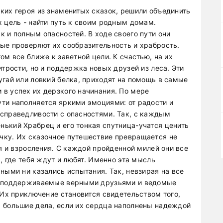
ких героя из знаменитых сказок, решили объединить
х цель - найти путь к своим родным домам.
 и полным опасностей. В ходе своего пути они
ые проверяют их сообразительность и храбрость.
ом все ближе к заветной цели. К счастью, на их
итрости, но и поддержка новых друзей из леса. Эти
угай или ловкий белка, приходят на помощь в самые
в успех их дерзкого начинания. По мере
ти наполняется яркими эмоциями: от радости и
справедливости с опасностями. Так, с каждым
ький Храбрец и его тонкая спутница-учатся ценить
чку. Их сказочное путешествие превращается не
ия и взросления. С каждой пройденной милей они все
, где тебя ждут и любят. Именно эта мысль
ными ни казались испытания. Так, невзирая на все
а, поддерживаемые верными друзьями и ведомые
 Их приключение становится свидетельством того,
 большие дела, если их сердца наполнены надеждой