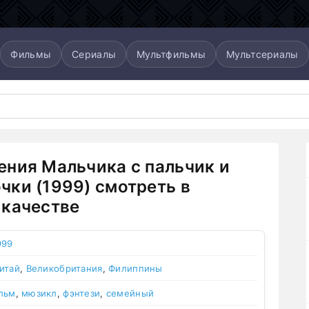
Фильмы
Сериалы
Мультфильмы
Мультсериалы
ния Мальчика с пальчик и
ки (1999) смотреть в
качестве
999
итай
,
Великобритания
,
Филиппины
льм
,
мюзикл
,
фэнтези
,
семейный