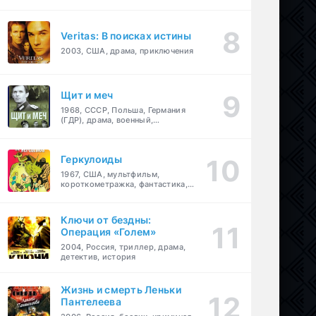
Veritas: В поисках истины
2003, США, драма, приключения
Щит и меч
1968, СССР, Польша, Германия
(ГДР), драма, военный,
приключения
Геркулоиды
1967, США, мультфильм,
короткометражка, фантастика,
приключения
Ключи от бездны:
Операция «Голем»
2004, Россия, триллер, драма,
детектив, история
Жизнь и смерть Леньки
Пантелеева