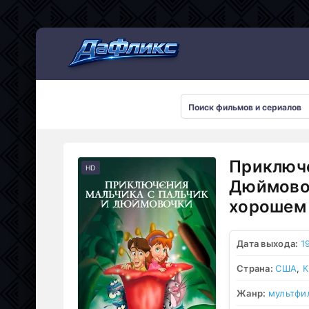
Мультсериалы
Приключе
HD
Дюймовоч
хорошем 
Дата выхода:
1
Страна:
США
,
К
Жанр:
мультфи