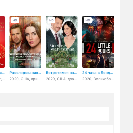
HD
HD
HD
Рождество — самое время вернуться домой
Расследования Руби Херринг: Предсказание убийства
Встретимся на Рождество
24 часа в Лондоне
2023, Канада, драма, мелодрама
2020, США, криминал, детектив
2020, США, драма, мелодрама
2020, Великобритания, боевик, триллер, драма, криминал