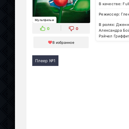
В качестве:
Ful
Режиссер:
Гле
Мультфильм
В ролях:
Дженни
0
0
Александра Бо
Рэйчел Гриффи
В избранное
Плеер №1