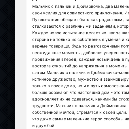
Мальчик с пальчик и Дюймовочка, два малень
свои усилия для совместного приключения. И
Путешествие обещает быть как радостным, так
сталкиваются с различными заданиями, котор
Каждое новое испытание делает их шаг за шаг
стороне не только их собственные умения и х
верные товарищи, будь то разговорчивый поп
неожиданные моменты, добавляя уверенности 
продвижения вперёд, каждый новый день в пу
восторга открытий до напряжения в моменты 
шагом Мальчик с пальчик и Дюймовочка-мален
истинное дружество, мужество и взаимовыру
только в поиск дома, но и в путь самопознан
больше осознают, что настоящий дом - это там
вдохновляет их не сдаваться, какими бы слож
трудности, Мальчик с пальчик и Дюймовочк
собственной мечтой, стремятся к своей цели.
что даже самые маленькие герои способны на
и дружбой.