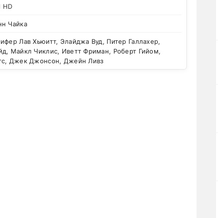
l HD
нн Чайка
фер Лав Хьюитт, Элайджа Вуд, Питер Галлахер,
йд, Майкл Чиклис, Иветт Фриман, Роберт Гийом,
тс, Джек Джонсон, Джейн Ливз