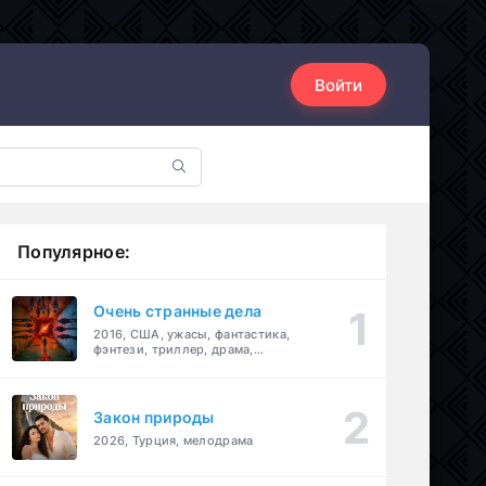
Войти
Популярное:
Очень странные дела
2016, США, ужасы, фантастика,
фэнтези, триллер, драма,
детектив
Закон природы
2026, Турция, мелодрама