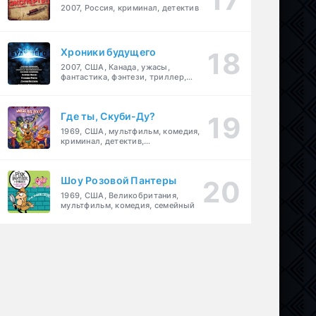
2007, Россия, криминал, детектив
Хроники будущего
2007, США, Канада, ужасы,
фантастика, фэнтези, триллер,
драма, детектив
Где ты, Скуби-Ду?
1969, США, мультфильм, комедия,
криминал, детектив,
приключения, семейный
Шоу Розовой Пантеры
1969, США, Великобритания,
мультфильм, комедия, семейный