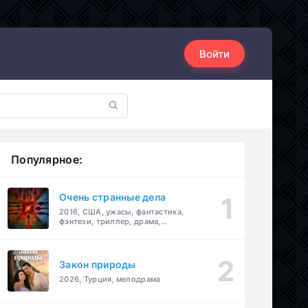
Войти
Популярное:
Очень странные дела
2016, США, ужасы, фантастика,
фэнтези, триллер, драма,
детектив
Закон природы
2026, Турция, мелодрама