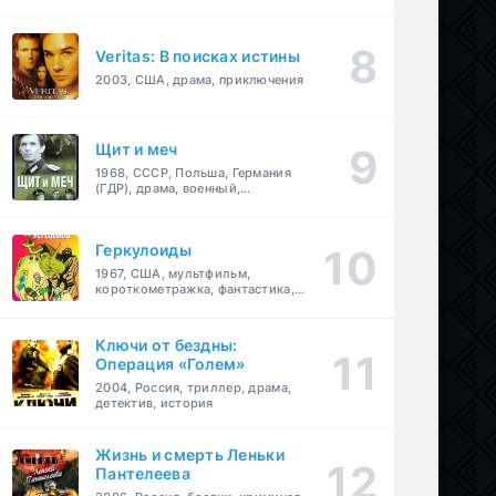
Veritas: В поисках истины
2003, США, драма, приключения
Щит и меч
1968, СССР, Польша, Германия
(ГДР), драма, военный,
приключения
Геркулоиды
1967, США, мультфильм,
короткометражка, фантастика,
приключения
Ключи от бездны:
Операция «Голем»
2004, Россия, триллер, драма,
детектив, история
Жизнь и смерть Леньки
Пантелеева