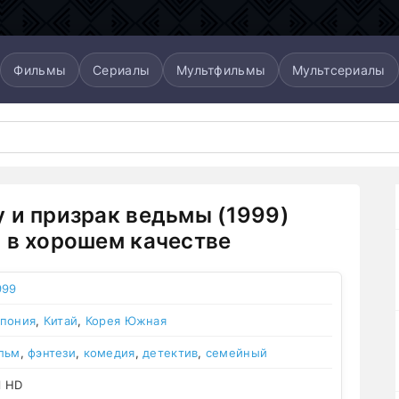
Фильмы
Сериалы
Мультфильмы
Мультсериалы
 и призрак ведьмы (1999)
 в хорошем качестве
999
пония
,
Китай
,
Корея Южная
льм
,
фэнтези
,
комедия
,
детектив
,
семейный
l HD