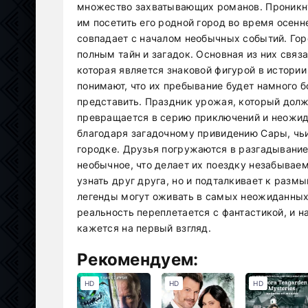
множество захватывающих романов. Проникну
им посетить его родной город во время осен
совпадает с началом необычных событий. Гор
полным тайн и загадок. Основная из них связ
которая является знаковой фигурой в истории
понимают, что их пребывание будет намного 
представить. Праздник урожая, который дол
превращается в серию приключений и неожид
благодаря загадочному привидению Сары, чьи
городке. Друзья погружаются в разгадывание
необычное, что делает их поездку незабываем
узнать друг друга, но и подталкивает к разм
легенды могут оживать в самых неожиданных
реальность переплетается с фантастикой, и на
кажется на первый взгляд.
Рекомендуем:
HD
HD
HD