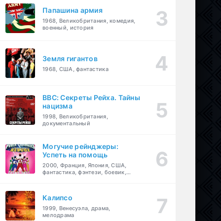
Папашина армия
1968, Великобритания, комедия,
военный, история
Земля гигантов
1968, США, фантастика
BBC: Секреты Рейха. Тайны
нацизма
1998, Великобритания,
документальный
Могучие рейнджеры:
Успеть на помощь
2000, Франция, Япония, США,
фантастика, фэнтези, боевик,
драма, приключения, семейный
Калипсо
1999, Венесуэла, драма,
мелодрама