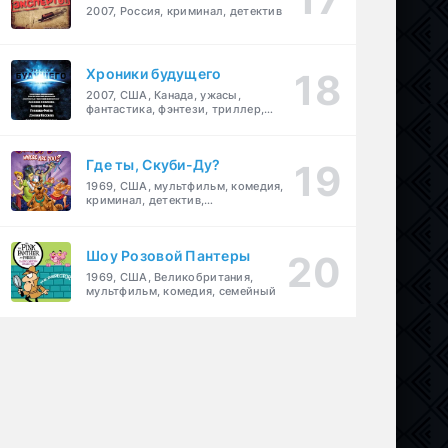
2007, Россия, криминал, детектив
Хроники будущего
2007, США, Канада, ужасы,
фантастика, фэнтези, триллер,
драма, детектив
Где ты, Скуби-Ду?
1969, США, мультфильм, комедия,
криминал, детектив,
приключения, семейный
Шоу Розовой Пантеры
1969, США, Великобритания,
мультфильм, комедия, семейный