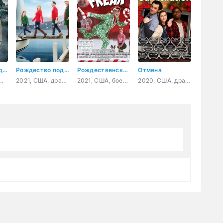
Аврора Тигарден: дом с привидением
Рождество под парусом
Рождественский чудак
Отмена
да, США, криминал, детектив
2021, США, драма, мелодрама
2021, США, боевик, комедия
2020, США, драма