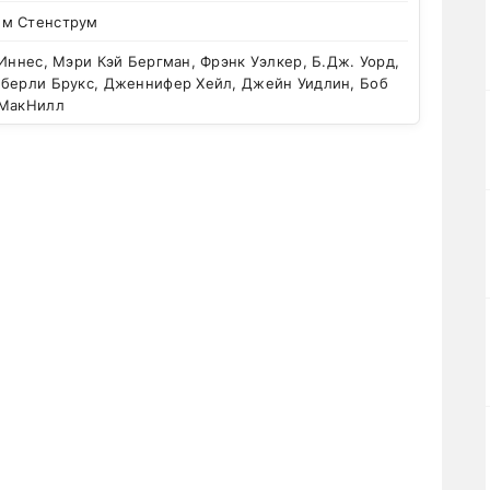
м Стенструм
Иннес, Мэри Кэй Бергман, Фрэнк Уэлкер, Б.Дж. Уорд,
мберли Брукс, Дженнифер Хейл, Джейн Уидлин, Боб
 МакНилл