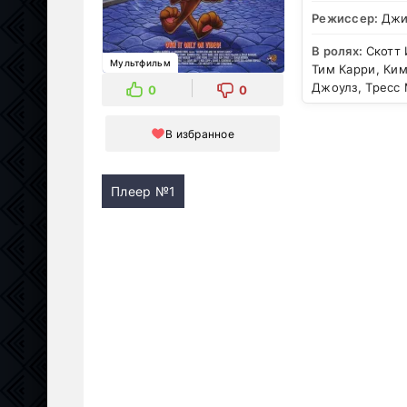
Режиссер:
Джи
В ролях:
Скотт 
Мультфильм
Тим Карри, Ки
Джоулз, Тресс
0
0
В избранное
Плеер №1