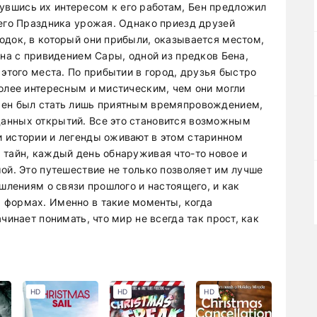
вшись их интересом к его работам, Бен предложил
него Праздника урожая. Однако приезд друзей
одок, в который они прибыли, оказывается местом,
ана с привидением Сары, одной из предков Бена,
 этого места. По прибытии в город, друзья быстро
более интересным и мистическим, чем они могли
жен был стать лишь приятным времяпровождением,
анных открытий. Все это становится возможным
 истории и легенды оживают в этом старинном
 тайн, каждый день обнаруживая что-то новое и
ой. Это путешествие не только позволяет им лучше
ышлениям о связи прошлого и настоящего, и как
 формах. Именно в такие моменты, когда
чинает понимать, что мир не всегда так прост, как
HD
HD
HD