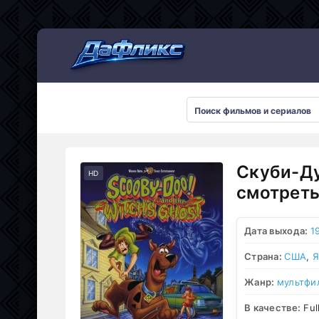
Мультсериалы
Скуби-Ду
HD
смотреть
Дата выхода:
1
Страна:
США
,
Я
Жанр:
мультфи
В качестве:
Ful