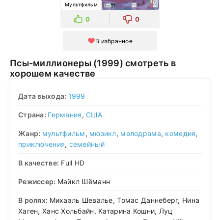
Мультфильм
0
0
В избранное
Псы-миллионеры (1999) смотреть в
хорошем качестве
Дата выхода:
1999
Страна:
Германия
,
США
Жанр:
мультфильм
,
мюзикл
,
мелодрама
,
комедия
,
приключения
,
семейный
В качестве:
Full HD
Режиссер:
Майкл Шёманн
В ролях:
Михаэль Шевалье, Томас Даннеберг, Нина
Хаген, Ханс Хольбайн, Катарина Кошни, Луц