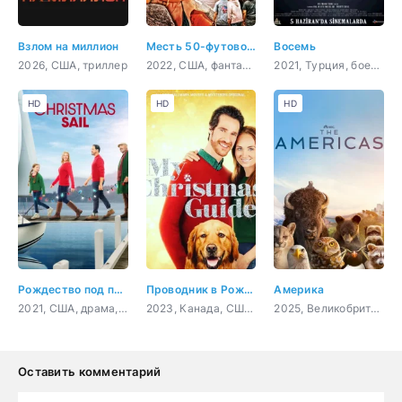
Взлом на миллион
Месть 50-футовой вебкамщицы
Восемь
2026, США, триллер
2022, США, фантастика, фэнтези, комедия
2021, Турция, боевик, драма, криминал, детектив
HD
HD
HD
Рождество под парусом
Проводник в Рождество
Америка
2021, США, драма, мелодрама
2023, Канада, США, мелодрама
2025, Великобритания, документальный
Оставить комментарий