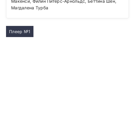
Макенси, Филин Питерс-Арнольдс, Беттина Шён,
Магдалена Турба
Плеер №1