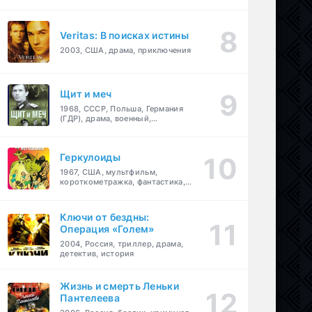
Veritas: В поисках истины
2003, США, драма, приключения
Щит и меч
1968, СССР, Польша, Германия
(ГДР), драма, военный,
приключения
Геркулоиды
1967, США, мультфильм,
короткометражка, фантастика,
приключения
Ключи от бездны:
Операция «Голем»
2004, Россия, триллер, драма,
детектив, история
Жизнь и смерть Леньки
Пантелеева