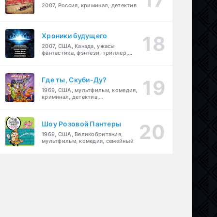
2007, Россия, криминал, детектив
Хроники будущего
2007, США, Канада, ужасы,
фантастика, фэнтези, триллер,
драма, детектив
Где ты, Скуби-Ду?
1969, США, мультфильм, комедия,
криминал, детектив,
приключения, семейный
Шоу Розовой Пантеры
1969, США, Великобритания,
мультфильм, комедия, семейный