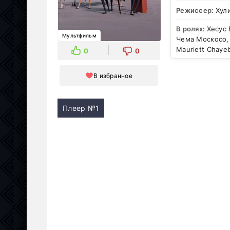
Режиссер:
Хул
В ролях:
Хесус 
Мультфильм
Чема Москосо, 
Mauriett Chaye
0
0
В избранное
Плеер №1