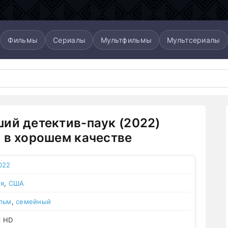
Фильмы
Сериалы
Мультфильмы
Мультсериалы
ий детектив-паук (2022)
 в хорошем качестве
022
ия
,
США
льм
,
семейный
l HD