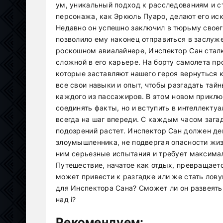
ум, уникальный подход к расследованиям и ст
персонажа, как Эркюль Пуаро, делают его ис
Недавно он успешно заключил в тюрьму своег
позволило ему наконец отправиться в заслуже
роскошном авиалайнере, Инспектор Сан сталк
сложной в его карьере. На борту самолета п
которые заставляют нашего героя вернуться к
все свои навыки и опыт, чтобы разгадать тай
каждого из пассажиров. В этом новом приклю
соединять факты, но и вступить в интеллекту
всегда на шаг впереди. С каждым часом загад
подозрений растет. Инспектор Сан должен де
злоумышленника, не подвергая опасности жиз
ним серьезные испытания и требует максима
Путешествие, начатое как отдых, превращает
может привести к разгадке или же стать лову
для Инспектора Сана? Сможет ли он развеять
над i?
Рекомендуем: