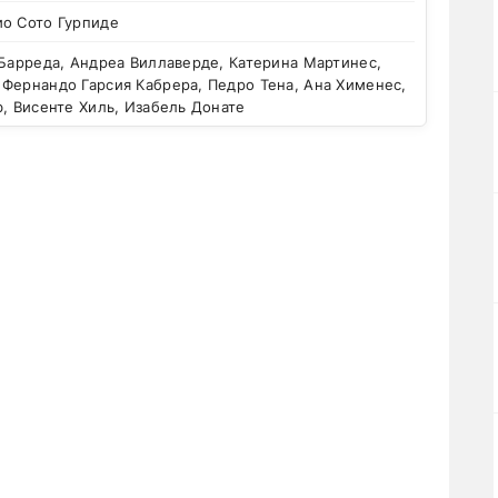
ио Сото Гурпиде
Барреда, Андреа Виллаверде, Катерина Мартинес,
Фернандо Гарсия Кабрера, Педро Тена, Ана Хименес,
b, Висенте Хиль, Изабель Донате