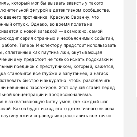
иль, который мог бы вызвать зависть у такого
ключительной фигурой в детективном сообществе.
о давнего противника, Красную Саранчу, что
нный отпуск. Однако, во время полета на
ивается с новой загадкой — возможно, самой
роисходит серия странных и необъяснимых событий,
 работе. Теперь Инспектору предстоит использовать
ны, сплетенные как паутина лжи, окутывающая
чении ему предстоит не только искать подсказки и
альный поединок с преступником, который, кажется,
ка становится все глубже и запутаннее, а натиск
йствовать быстро и аккуратно, чтобы разоблачить
ни невинных пассажиров. Этот случай ставит перед
льной концентрации и профессионализма.
ся в захватывающую битву умов, где каждый шаг
шкой. Каков будет исход этого детективного вызова
 паутину лжи и справедливо расставить все точки