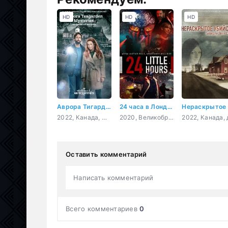
HD
HD
HD
Аврора Тигарден: дом с привидением
24 часа в Лондоне
Н
2022, Канада, США, криминал, детектив
2020, Великобритания, боевик, триллер, драма, криминал
Оставить комментарий
Написать комментарий
Всего комментариев
0