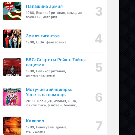
Папашина армия
1968, Великобритания, комедия,
военный, история
Земля гигантов
1968, США, фантастика
BBC: Секреты Рейха. Тайны
нацизма
1998, Великобритания,
документальный
Могучие рейнджеры:
Успеть на помощь
2000, Франция, Япония, США,
фантастика, фэнтези, боевик,
драма, приключения, семейный
Калипсо
1999, Венесуэла, драма,
мелодрама