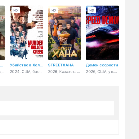
HD
HD
HD
ераскрытое убийство Беверли Линн Смит
Убийство в Холлоу Крик
STREETХАНА
Демон скорости
2022, Канада, документальный, криминал, детектив
2024, США, боевик, триллер, комедия
2026, Казахстан, комедия
2026, США, ужасы