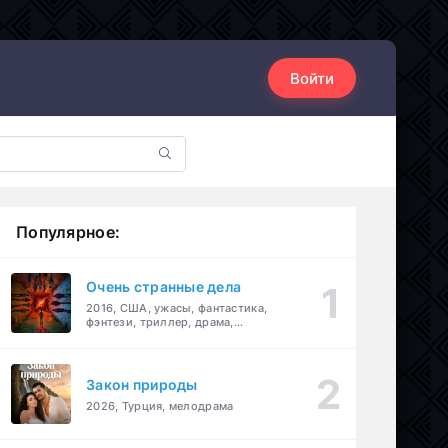
Войти
Популярное:
Очень странные дела
2016, США, ужасы, фантастика,
фэнтези, триллер, драма,
детектив
Закон природы
2026, Турция, мелодрама