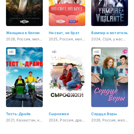
Женщина в белом
Ни сват, ни брат
Вампир и мститель
2026, Россия, мелодрама, детектив
2025, Россия, мелодрама
2024, США, ужасы, боевик
HD
HD
HD
Тесть-Драйв
Сыроежки
Сердце Веры
2021, Казахстан, комедия
2024, Россия, драма
2026, Россия, мелодрама