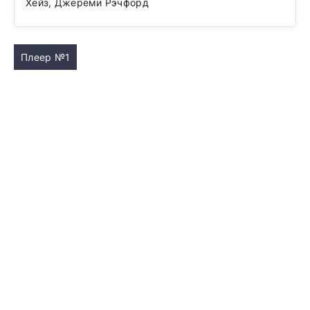
Хейз, Джереми Рэчфорд
Плеер №1