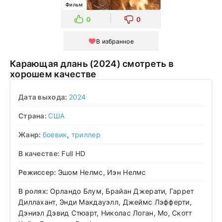
Фильм
0
0
В избранное
Карающая длань (2024) смотреть в
хорошем качестве
Дата выхода:
2024
Страна:
США
Жанр:
боевик
,
триллер
В качестве:
Full HD
Режиссер:
Эшом Нелмс, Иэн Нелмс
В ролях:
Орландо Блум, Брайан Джерати, Гаррет
Диллахант, Энди Макдауэлл, Джеймс Лэфферти,
Дэниэл Дэвид Стюарт, Николас Логан, Мо, Скотт