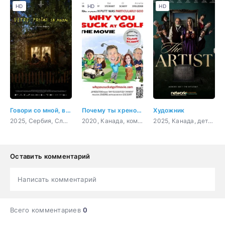
HD
HD
HD
Говори со мной, ветер
Почему ты хреново играешь в гольф
Художник
2025, Сербия, Словакия, Хорватия, драма
2020, Канада, комедия
2025, Канада, детектив
Оставить комментарий
Написать комментарий
Всего комментариев
0