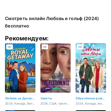
Смотреть онлайн Любовь и гольф (2024)
бесплатно
Рекомендуем:
HD
HD
HD
Любовь на Дунае: Королевское путешествие
Заветы
Обручённые рождеством
2024, Канада, Великобритания, Бельгия, драма, мелодрама
2026, США, триллер, драма
2024, Канада, мелодрама