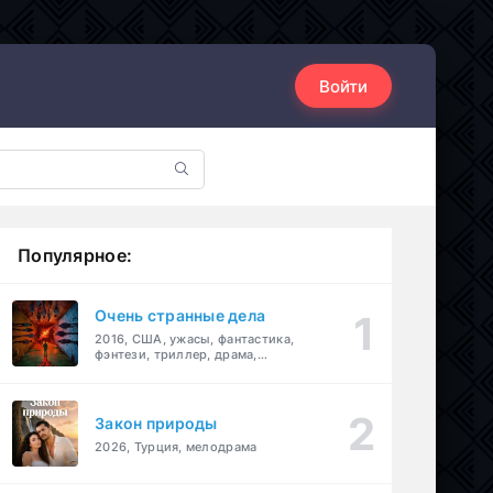
Войти
Популярное:
Очень странные дела
2016, США, ужасы, фантастика,
фэнтези, триллер, драма,
детектив
Закон природы
2026, Турция, мелодрама