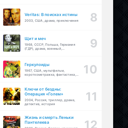
Veritas: В поисках истины
2003, США, драма, приключения
Щит и меч
1968, СССР, Польша, Германия
(ГДР), драма, военный,
приключения
Геркулоиды
1967, США, мультфильм,
короткометражка, фантастика,
приключения
Ключи от бездны:
Операция «Голем»
2004, Россия, триллер, драма,
детектив, история
Жизнь и смерть Леньки
Пантелеева