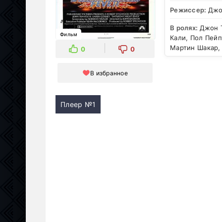
Режиссер:
Джо
В ролях:
Джон 
Фильм
Кали, Пол Пейп
Мартин Шакар,
0
0
В избранное
Плеер №1