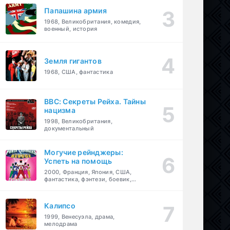
Папашина армия
1968, Великобритания, комедия,
военный, история
Земля гигантов
1968, США, фантастика
BBC: Секреты Рейха. Тайны
нацизма
1998, Великобритания,
документальный
Могучие рейнджеры:
Успеть на помощь
2000, Франция, Япония, США,
фантастика, фэнтези, боевик,
драма, приключения, семейный
Калипсо
1999, Венесуэла, драма,
мелодрама