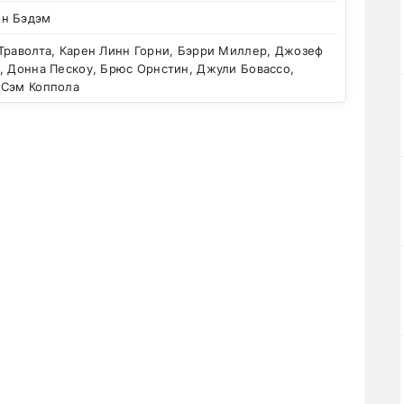
н Бэдэм
Траволта, Карен Линн Горни, Бэрри Миллер, Джозеф
, Донна Пескоу, Брюс Орнстин, Джули Бовассо,
 Сэм Коппола