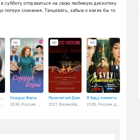
ы в субботу отправиться на свою любимую дискотеку
о потери сознания. Танцевать, забыв о каких бы то
HD
HD
HD
Пропавшая мать: Исчезновение Дженнифер Дулос
Сердце Веры
Проклятый Дом
Я буду помнить
2021, США, драма, криминал
2026, Россия, мелодрама
2021, Великобритания, ужасы
2026, Россия, драма