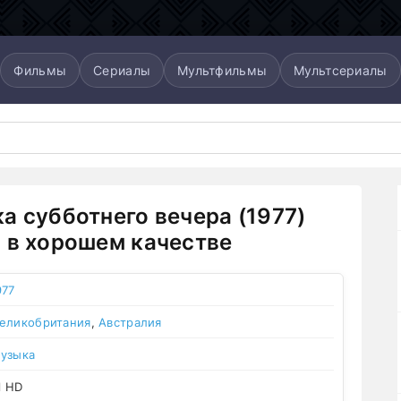
Фильмы
Сериалы
Мультфильмы
Мультсериалы
а субботнего вечера (1977)
 в хорошем качестве
977
еликобритания
,
Австралия
узыка
l HD