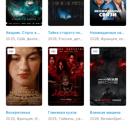
Хищник. Спуск в преисподнюю
Тайна старого портрета
Неожиданные связи 2
2025, США, фантастика, триллер, ужасы
2026, Россия, детектив, мелодрама, криминал
2026, Франция, комедия
HD
HD
HD
Воскресенья
Глиняная кукла
Военная машина
2025, Франция, Испания, триллер, драма
2025, Тайвань, ужасы
2026, Великобритания, Австралия, Новая Зеландия, США, фантастика, боевик