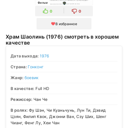
Фильм
0
0
В избранное
Храм Шаолинь (1976) смотреть в хорошем
качестве
Дата выхода:
1976
Страна:
Гонконг
Жанр:
боевик
В качестве:
Full HD
Режиссер:
Чан Че
В ролях:
Фу Шэн, Чи Куаньчунь, Лун Ти, Дэвид
Цзян, Филип Квок, Джонни Ван, Сзу Ших, Шенг
Чианг, Фенг Лу, Хеи Чан