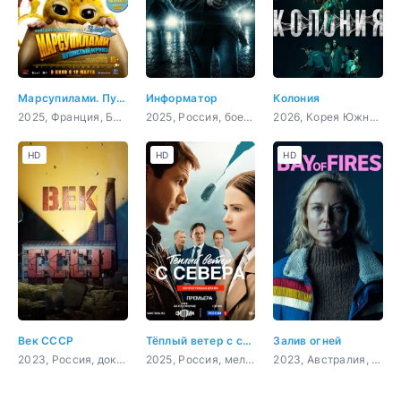
Марсупилами. Пушистый круиз
Информатор
Колония
2025, Франция, Бельгия, комедия, приключения, семейный
2025, Россия, боевик
2026, Корея Южная, ужасы, боевик
HD
HD
HD
Век СССР
Тёплый ветер с севера
Залив огней
2023, Россия, документальный
2025, Россия, мелодрама
2023, Австралия, драма, комедия, криминал