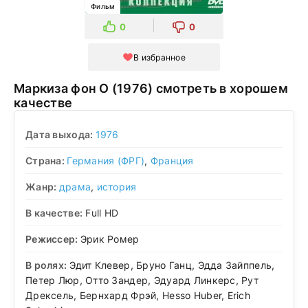
Фильм
0
0
В избранное
Маркиза фон О (1976) смотреть в хорошем
качестве
Дата выхода:
1976
Страна:
Германия (ФРГ)
,
Франция
Жанр:
драма
,
история
В качестве:
Full HD
Режиссер:
Эрик Ромер
В ролях:
Эдит Клевер, Бруно Ганц, Эдда Зайппель,
Петер Люр, Отто Зандер, Эдуард Линкерс, Рут
Дрексель, Бернхард Фрэй, Hesso Huber, Erich