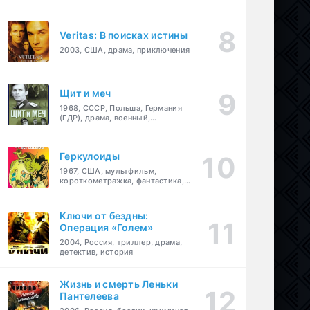
Veritas: В поисках истины
2003, США, драма, приключения
Щит и меч
1968, СССР, Польша, Германия
(ГДР), драма, военный,
приключения
Геркулоиды
1967, США, мультфильм,
короткометражка, фантастика,
приключения
Ключи от бездны:
Операция «Голем»
2004, Россия, триллер, драма,
детектив, история
Жизнь и смерть Леньки
Пантелеева