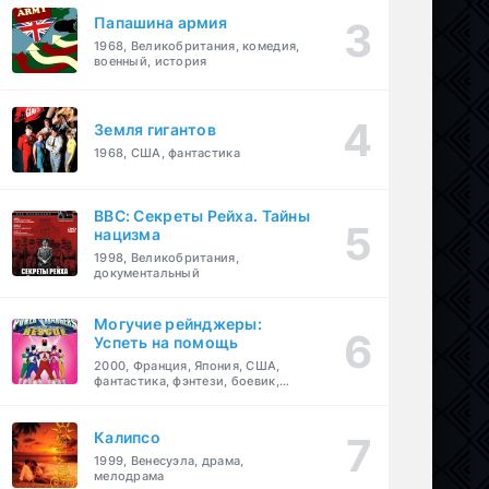
Папашина армия
1968, Великобритания, комедия,
военный, история
Земля гигантов
1968, США, фантастика
BBC: Секреты Рейха. Тайны
нацизма
1998, Великобритания,
документальный
Могучие рейнджеры:
Успеть на помощь
2000, Франция, Япония, США,
фантастика, фэнтези, боевик,
драма, приключения, семейный
Калипсо
1999, Венесуэла, драма,
мелодрама