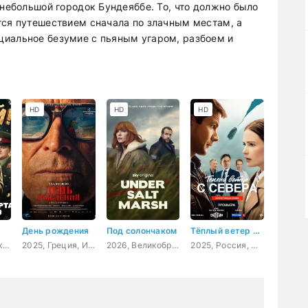
 небольшой городок Бундеяббе. То, что должно было
тся путешествием сначала по злачным местам, а
циальное безумие с пьяным угаром, разбоем и
HD
HD
HD
День рождения
Под солончаком
Тёплый ветер с севера
2026, Россия, комедия
2025, Греция, Испания, Великобритания, Нидерланды, драма
2026, Великобритания, детектив, драма, криминал
2025, Россия, мелодрама