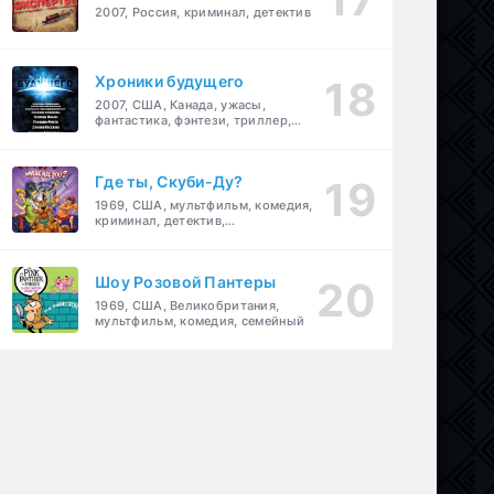
2007, Россия, криминал, детектив
Хроники будущего
2007, США, Канада, ужасы,
фантастика, фэнтези, триллер,
драма, детектив
Где ты, Скуби-Ду?
1969, США, мультфильм, комедия,
криминал, детектив,
приключения, семейный
Шоу Розовой Пантеры
1969, США, Великобритания,
мультфильм, комедия, семейный