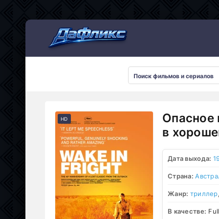
Мультсериалы
Опасное 
HD
в хороше
Дата выхода:
1
Страна:
Австра
Жанр:
триллер
В качестве:
Ful