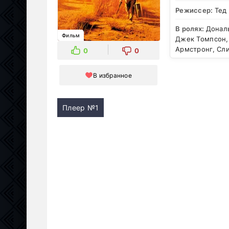
Режиссер:
Тед
В ролях:
Дональ
Фильм
Джек Томпсон,
Армстронг, Сл
0
0
В избранное
Плеер №1