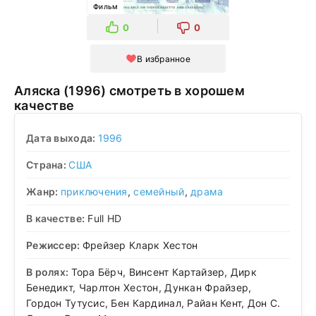
Фильм
0
0
В избранное
Аляска (1996) смотреть в хорошем
качестве
Дата выхода:
1996
Страна:
США
Жанр:
приключения
,
семейный
,
драма
В качестве:
Full HD
Режиссер:
Фрейзер Кларк Хестон
В ролях:
Тора Бёрч, Винсент Картайзер, Дирк
Бенедикт, Чарлтон Хестон, Дункан Фрайзер,
Гордон Тутусис, Бен Кардинал, Райан Кент, Дон С.