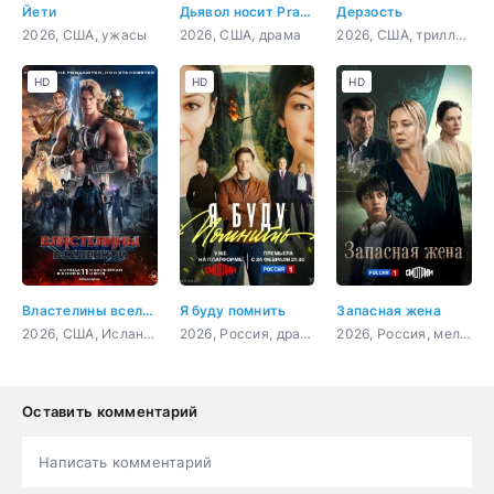
Йети
Дьявол носит Prada 2
Дерзость
2026, США, ужасы
2026, США, драма
2026, США, триллер, драма
HD
HD
HD
Властелины вселенной
Я буду помнить
Запасная жена
2026, США, Исландия, Австралия, Канада, фантастика, фэнтези, боевик, приключения, семейный
2026, Россия, драма
2026, Россия, мелодрама
Оставить комментарий
Написать комментарий