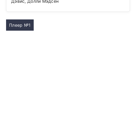
Дэвис, Долли Мэдсен
Плеер №1