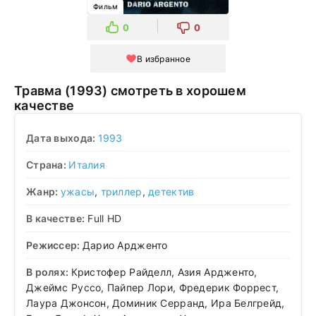
Фильм
0
0
В избранное
Травма (1993) смотреть в хорошем
качестве
Дата выхода:
1993
Страна:
Италия
Жанр:
ужасы
,
триллер
,
детектив
В качестве:
Full HD
Режиссер:
Дарио Ардженто
В ролях:
Кристофер Райделл, Азия Ардженто,
Джеймс Руссо, Пайпер Лори, Фредерик Форрест,
Лаура Джонсон, Доминик Серранд, Ира Белгрейд,