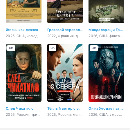
Жизнь как сказка
Грозовой перевал: любовь, ненависть и месть
Мандалорец и Грогу
2025, США, комедия
2022, Франция, документальный
2026, США, фантастика, фэнтези, боевик, приключения, семейный
HD
HD
HD
След Чикатило
Тёплый ветер с севера
Он наблюдает за тобой
2026, Россия, триллер, детектив, драма
2025, Россия, мелодрама
2026, США, ужасы, триллер