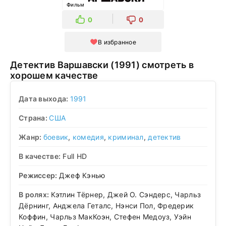
Фильм
0
0
В избранное
Детектив Варшавски (1991) смотреть в
хорошем качестве
Дата выхода:
1991
Страна:
США
Жанр:
боевик
,
комедия
,
криминал
,
детектив
В качестве:
Full HD
Режиссер:
Джеф Кэнью
В ролях:
Кэтлин Тёрнер, Джей О. Сэндерс, Чарльз
Дёрнинг, Анджела Геталс, Нэнси Пол, Фредерик
Коффин, Чарльз МакКоэн, Стефен Медоуз, Уэйн