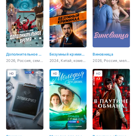
Дополнительное время
Безумный криминал
Виновница
2026, Россия, семейный, приключения, спорт, фантастика
2024, Китай, комедия
2026, Россия, мелодрама
HD
HD
HD