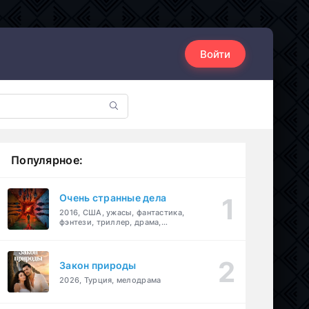
Войти
Популярное:
Очень странные дела
2016, США, ужасы, фантастика,
фэнтези, триллер, драма,
детектив
Закон природы
2026, Турция, мелодрама