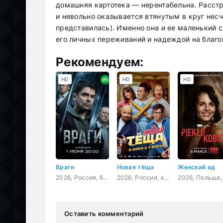
домашняя картотека — нерентабельна. Расстр
и невольно оказывается втянутым в круг нес
представилась). Именно она и ее маленький 
его личных переживаний и надеждой на благ
Рекомендуем:
HD
HD
HD
Враги
Новая тёща
Женский ад
2026, Россия, боевик, криминал
2026, Россия, комедия
Оставить комментарий