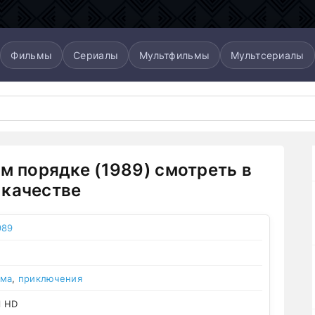
Фильмы
Сериалы
Мультфильмы
Мультсериалы
ом порядке (1989) смотреть в
качестве
989
ама
,
приключения
l HD