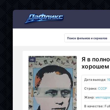
Мультсериалы
Я в полн
HD
хорошем 
Дата выхода:
1
Страна:
СССР
Жанр:
мелодр
В качестве:
Ful