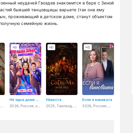
оенный неудачей Гвоздев знакомится в баре с Зиной
частий бывшей танцовщицы варьете (так она ему
сын, проживающий в детском доме, станут объектом
ополучную семейную жизнь.
HD
HD
HD
Не одна дома 3. Выпускной
Невеста
Если я виновата
2026, Польша, драма, детектив, криминал
2026, Россия, комедия, приключения, семейный
2025, Таиланд, Вьетнам, ужасы
2026, Россия, мелодрама