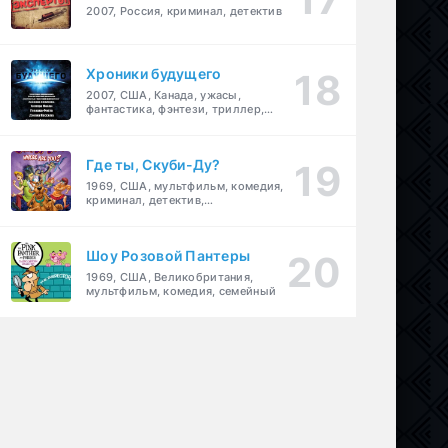
2007, Россия, криминал, детектив
Хроники будущего
2007, США, Канада, ужасы,
фантастика, фэнтези, триллер,
драма, детектив
Где ты, Скуби-Ду?
1969, США, мультфильм, комедия,
криминал, детектив,
приключения, семейный
Шоу Розовой Пантеры
1969, США, Великобритания,
мультфильм, комедия, семейный