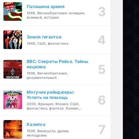
Папашина армия
1968, Великобритания, комедия,
военный, история
Земля гигантов
1968, США, фантастика
BBC: Секреты Рейха. Тайны
нацизма
1998, Великобритания,
документальный
Могучие рейнджеры:
Успеть на помощь
2000, Франция, Япония, США,
фантастика, фэнтези, боевик,
драма, приключения, семейный
Калипсо
1999, Венесуэла, драма,
мелодрама