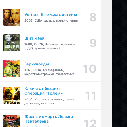
Veritas: В поисках истины
2003, США, драма, приключения
Щит и меч
1968, СССР, Польша, Германия
(ГДР), драма, военный,
приключения
Геркулоиды
1967, США, мультфильм,
короткометражка, фантастика,
приключения
Ключи от бездны:
Операция «Голем»
2004, Россия, триллер, драма,
детектив, история
Жизнь и смерть Леньки
Пантелеева