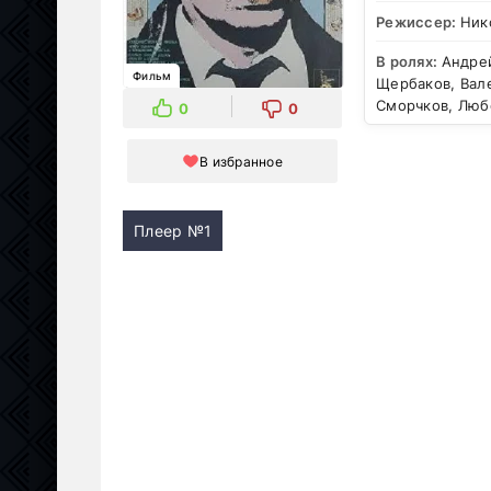
Режиссер:
Ник
В ролях:
Андрей
Фильм
Щербаков, Вал
Сморчков, Люб
0
0
В избранное
Плеер №1