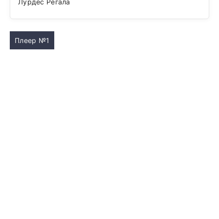
Лурдес Регала
Плеер №1