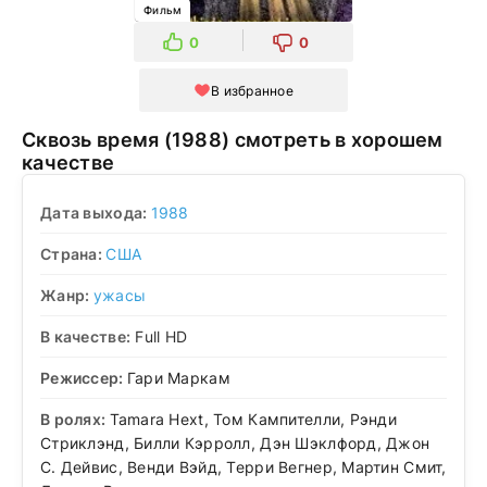
Фильм
0
0
В избранное
Сквозь время (1988) смотреть в хорошем
качестве
Дата выхода:
1988
Страна:
США
Жанр:
ужасы
В качестве:
Full HD
Режиссер:
Гари Маркам
В ролях:
Tamara Hext, Том Кампителли, Рэнди
Стриклэнд, Билли Кэрролл, Дэн Шэклфорд, Джон
С. Дейвис, Венди Вэйд, Терри Вегнер, Мартин Смит,