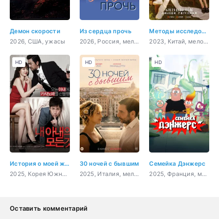
Демон скорости
Из сердца прочь
Методы исследования любви
2026, США, ужасы
2026, Россия, мелодрама
2023, Китай, мелодрама, комедия, детектив
HD
HD
HD
История о моей жене
30 ночей с бывшим
Семейка Дэнжерс
2025, Корея Южная, мелодрама, комедия
2025, Италия, мелодрама, комедия
2025, Франция, мультфильм, фантастика, комедия, приключения, семейный
Оставить комментарий