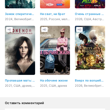
Замок спиритических сеансов
Ни сват, ни брат
Очень странные дела: Истории из 85-го
2024, Великобритания, ужасы
2025, Россия, мелодрама
2026, США, Австралия, мультфильм, ужасы, фантастика, драма
HD
HD
HD
Пропавшая мать: Исчезновение Дженнифер Дулос
На обочине жизни
Вверх по волшебному дереву
2021, США, драма, криминал
2025, США, драма
2026, Великобритания, США, Франция, приключения, семейный, фэнтези
Оставить комментарий