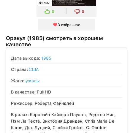
Фильм
0
0
В избранное
Оракул (1985) смотреть в хорошем
качестве
Дата выхода:
1985
Страна:
США
Жанр:
ужасы
В качестве:
Full HD
Режиссер:
Роберта Файндлей
В ролях:
Кэролайн Кейперс Пауэрс, Роджер Нил,
Пэм Ла Теста, Виктория Драйден, Chris Maria De
Koron, Дэн Луцкий, Стэйси Грейвз, G. Gordon