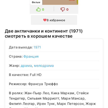
Фильм
0
0
В избранное
Две англичанки и континент (1971)
смотреть в хорошем качестве
Дата выхода:
1971
Страна:
Франция
Жанр:
драма
,
мелодрама
В качестве:
Full HD
Режиссер:
Франсуа Трюффо
В ролях:
Жан-Пьер Лео, Кика Маркам, Стейси
Тендетер, Сильвия Марриотт, Мари Мансар,
Филипп Леотар, Ирен Тунк, Марк Петерсон, Жорж