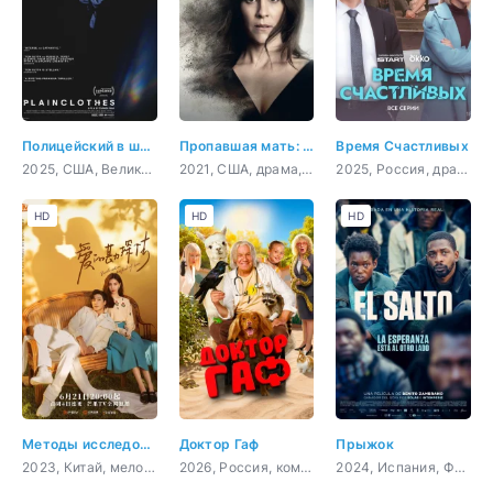
Полицейский в штатском
Пропавшая мать: Исчезновение Дженнифер Дулос
Время Счастливых
2025, США, Великобритания, триллер, драма, мелодрама
2021, США, драма, криминал
2025, Россия, драма, комедия
HD
HD
HD
Методы исследования любви
Доктор Гаф
Прыжок
2023, Китай, мелодрама, комедия, детектив
2026, Россия, комедия, фэнтези, семейный
2024, Испания, Франция, триллер, драма