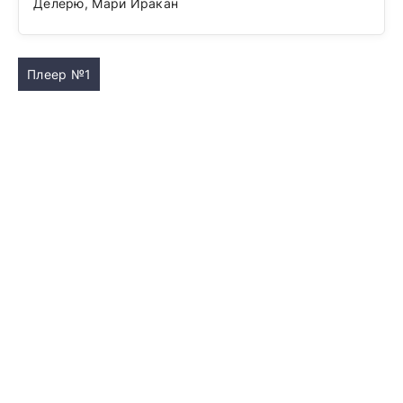
Делерю, Мари Иракан
Плеер №1