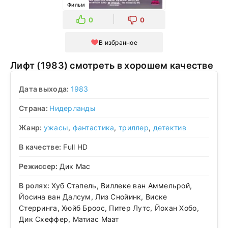
Фильм
0
0
В избранное
Лифт (1983) смотреть в хорошем качестве
Дата выхода:
1983
Страна:
Нидерланды
Жанр:
ужасы
,
фантастика
,
триллер
,
детектив
В качестве:
Full HD
Режиссер:
Дик Мас
В ролях:
Хуб Стапель, Виллеке ван Аммельрой,
Йосина ван Далсум, Лиз Снойинк, Виске
Стерринга, Хюйб Броос, Питер Лутс, Йохан Хобо,
Дик Схеффер, Матиас Маат