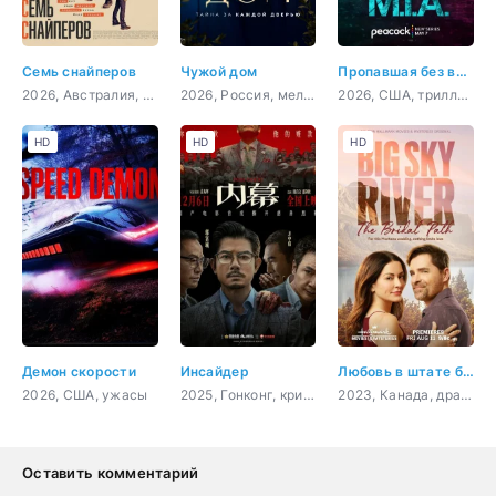
Семь снайперов
Чужой дом
Пропавшая без вести
2026, Австралия, боевик, триллер
2026, Россия, мелодрама
2026, США, триллер, криминал, драма
HD
HD
HD
Демон скорости
Инсайдер
Любовь в штате бескрайнего неба: свадебный путь
2026, США, ужасы
2025, Гонконг, криминал, боевик
2023, Канада, драма, мелодрама
Оставить комментарий