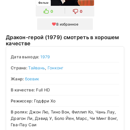
Фильм
0
0
В избранное
Дракон-герой (1979) смотреть в хорошем
качестве
Дата выхода:
1979
Страна:
Тайвань
,
Гонконг
Жанр:
боевик
В качестве:
Full HD
Режиссер:
Годфри Хо
В ролях:
Джон Лю, Тино Вон, Филлип Ко, Чань Лау,
Драгон Ли, Дэвид У, Боло Йен, Марс, Чи Минг Вонг,
Гва-Пау Саи