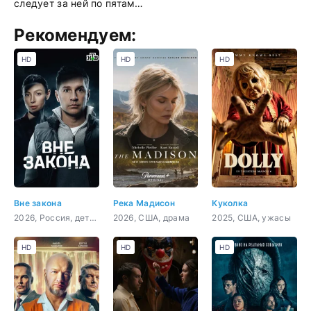
следует за ней по пятам…
Рекомендуем:
HD
HD
HD
Вне закона
Река Мадисон
Куколка
2026, Россия, детектив, боевик, криминал, драма
2026, США, драма
2025, США, ужасы
HD
HD
HD