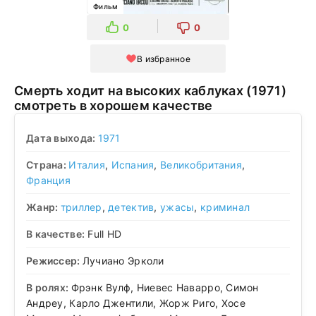
Фильм
0
0
В избранное
Смерть ходит на высоких каблуках (1971)
смотреть в хорошем качестве
Дата выхода:
1971
Страна:
Италия
,
Испания
,
Великобритания
,
Франция
Жанр:
триллер
,
детектив
,
ужасы
,
криминал
В качестве:
Full HD
Режиссер:
Лучиано Эрколи
В ролях:
Фрэнк Вулф, Ниевес Наварро, Симон
Андреу, Карло Джентили, Жорж Риго, Хосе