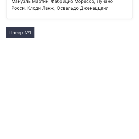
Мануэль Мартин, Фабрицио Мореско, Лучано
Росси, Клоди Ланж, Освальдо Дженаццани
Плеер №1