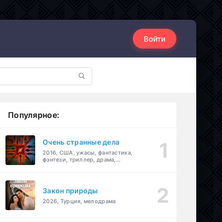
Войти
Популярное:
Очень странные дела
2016, США, ужасы, фантастика,
фэнтези, триллер, драма,
детектив
Закон природы
2026, Турция, мелодрама