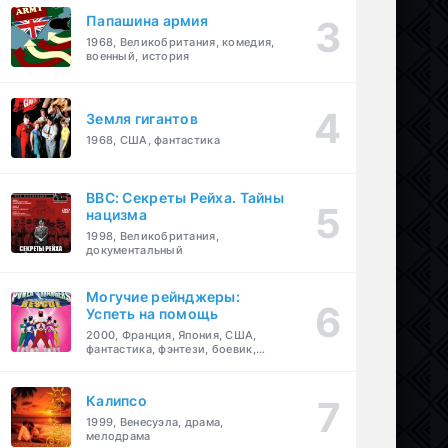
Папашина армия
1968, Великобритания, комедия,
военный, история
Земля гигантов
1968, США, фантастика
BBC: Секреты Рейха. Тайны
нацизма
1998, Великобритания,
документальный
Могучие рейнджеры:
Успеть на помощь
2000, Франция, Япония, США,
фантастика, фэнтези, боевик,
драма, приключения, семейный
Калипсо
1999, Венесуэла, драма,
мелодрама