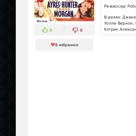
Режиссер:
Роб
В ролях:
Джанет
Фильм
Уолли Вернон, 
Кэтрин Алекса
0
0
В избранное