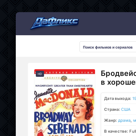
Мультсериалы
Бродвейс
HD
в хороше
Дата выхода:
1
Страна:
США
Жанр:
драма
,
м
В качестве:
Ful