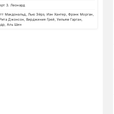
ерт З. Леонард
т Макдональд, Лью Эйрз, Иэн Хантер, Фрэнк Морган,
Рита Джонсон, Вирджиния Грей, Уильям Гарган,
ндр, Аль Шин