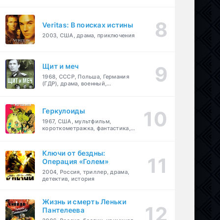
Veritas: В поисках истины
2003, США, драма, приключения
Щит и меч
1968, СССР, Польша, Германия
(ГДР), драма, военный,
приключения
Геркулоиды
1967, США, мультфильм,
короткометражка, фантастика,
приключения
Ключи от бездны:
Операция «Голем»
2004, Россия, триллер, драма,
детектив, история
Жизнь и смерть Леньки
Пантелеева