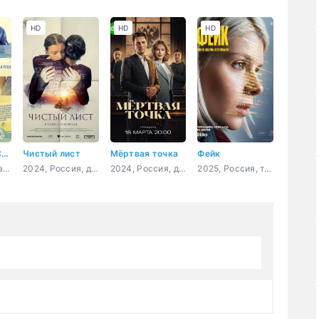
HD
HD
HD
Отель Алоха Сёрф
Чистый лист
Мёртвая точка
Фейк
2020, США, драма, комедия
2024, Россия, драма
2024, Россия, детектив
2025, Россия, триллер, драма