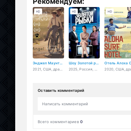
Рекомендуем:
HD
HD
HD
Энджел Маунтин
Шоу Золотой рыбки
2021, США, драма
2025, Россия, мелодрама
Оставить комментарий
Написать комментарий
Всего комментариев
0