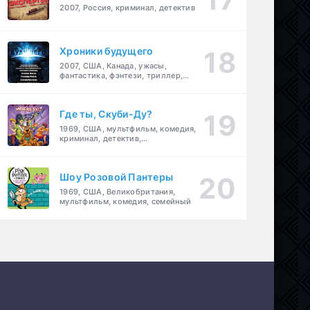
2007, Россия, криминал, детектив
Хроники будущего
2007, США, Канада, ужасы,
фантастика, фэнтези, триллер,
драма, детектив
Где ты, Скуби-Ду?
1969, США, мультфильм, комедия,
криминал, детектив,
приключения, семейный
Шоу Розовой Пантеры
1969, США, Великобритания,
мультфильм, комедия, семейный