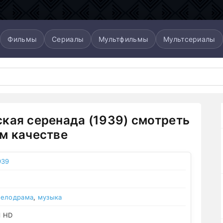
Фильмы
Сериалы
Мультфильмы
Мультсериалы
кая серенада (1939) смотреть
м качестве
939
елодрама
,
музыка
l HD