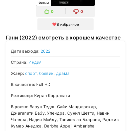
Фильм
0
0
В избранное
Гани (2022) смотреть в хорошем качестве
Дата выхода:
2022
Страна:
Индия
Жанр:
спорт
,
боевик
,
драма
В качестве:
Full HD
Режиссер:
Киран Коррапати
В ролях:
Варун Тедж, Сайи Манджрекар,
Джагапати Бабу, Упендра, Сунил Шетти, Навин
Чандра, Надия Мойду, Таникелла Бхарани, Раджив
Кумар Анеджа, Darbha Appaji Ambarisha