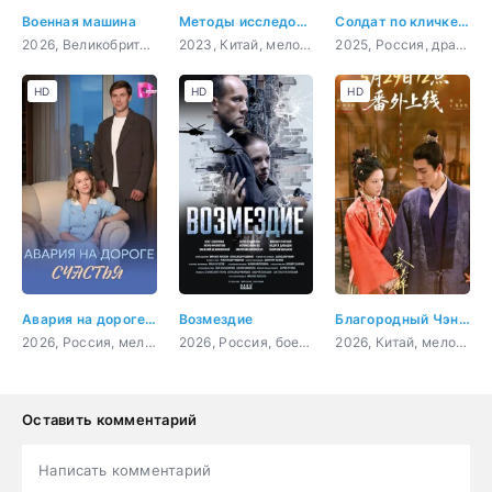
Военная машина
Методы исследования любви
Солдат по кличке Рекс
2026, Великобритания, Австралия, Новая Зеландия, США, фантастика, боевик
2023, Китай, мелодрама, комедия, детектив
2025, Россия, драма, военный
HD
HD
HD
Авария на дороге счастья
Возмездие
Благородный Чэнь и прекрасная Цзинь
2026, Россия, мелодрама
2026, Россия, боевик, драма
2026, Китай, мелодрама, история
Оставить комментарий
Написать комментарий