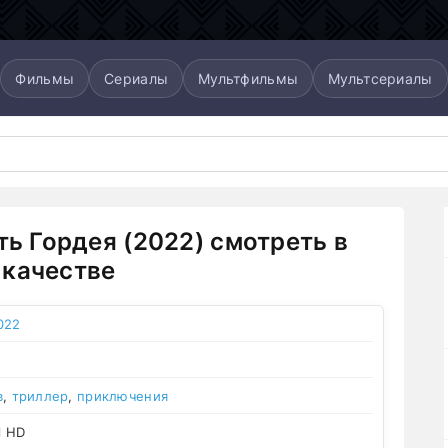
Фильмы
Сериалы
Мультфильмы
Мультсериалы
ять Гордея (2022) смотреть в
качестве
022
в
,
триллер
,
приключения
l HD