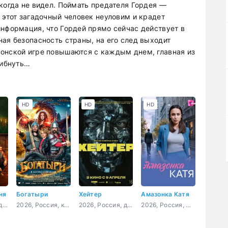
когда не видел. Поймать предателя Гордея —
 этот загадочный человек неуловим и крадет
информация, что Гордей прямо сейчас действует в
ая безопасность страны, на его след выходит
онской игре повышаются с каждым днем, главная из
гибнуть…
HD
HD
HD
ня
Богатыри
Хейтер
Амазонка Катя
2026, Россия, детектив, триллер
2026, Россия, комедия, семейный, фэнтези
2026, Россия, драма, мелодрама
2026, Россия, мелодрама