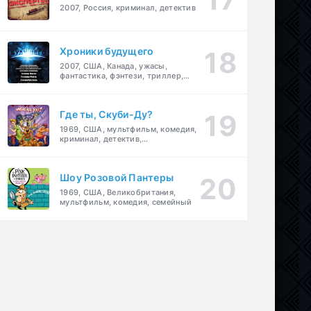
2007, Россия, криминал, детектив
Хроники будущего
2007, США, Канада, ужасы,
фантастика, фэнтези, триллер,
драма, детектив
Где ты, Скуби-Ду?
1969, США, мультфильм, комедия,
криминал, детектив,
приключения, семейный
Шоу Розовой Пантеры
1969, США, Великобритания,
мультфильм, комедия, семейный