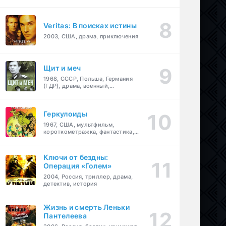
Veritas: В поисках истины
2003, США, драма, приключения
Щит и меч
1968, СССР, Польша, Германия
(ГДР), драма, военный,
приключения
Геркулоиды
1967, США, мультфильм,
короткометражка, фантастика,
приключения
Ключи от бездны:
Операция «Голем»
2004, Россия, триллер, драма,
детектив, история
Жизнь и смерть Леньки
Пантелеева