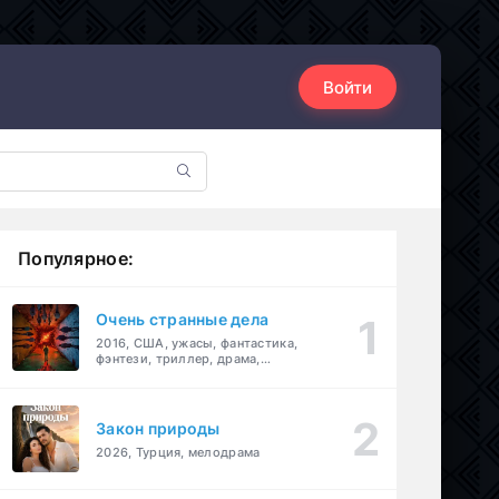
Войти
Популярное:
Очень странные дела
2016, США, ужасы, фантастика,
фэнтези, триллер, драма,
детектив
Закон природы
2026, Турция, мелодрама