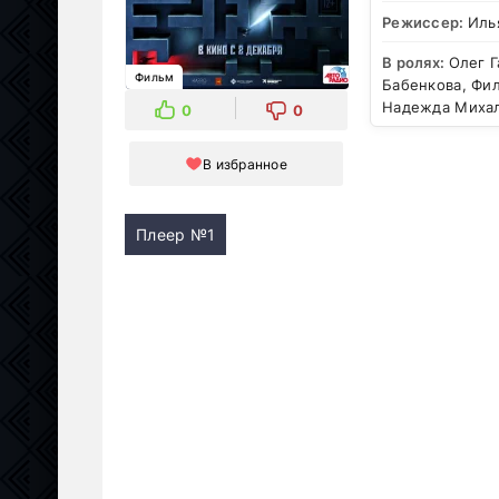
Режиссер:
Иль
В ролях:
Олег Г
Фильм
Бабенкова, Фил
Надежда Михал
0
0
В избранное
Плеер №1