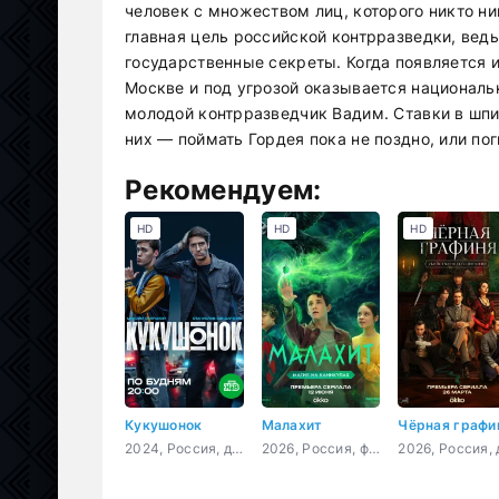
человек с множеством лиц, которого никто ни
главная цель российской контрразведки, ведь
государственные секреты. Когда появляется 
Москве и под угрозой оказывается национальн
молодой контрразведчик Вадим. Ставки в шпи
них — поймать Гордея пока не поздно, или по
Рекомендуем:
HD
HD
HD
Кукушонок
Малахит
Чёрная графи
2024, Россия, детектив, комедия
2026, Россия, фэнтези, приключения, семейный