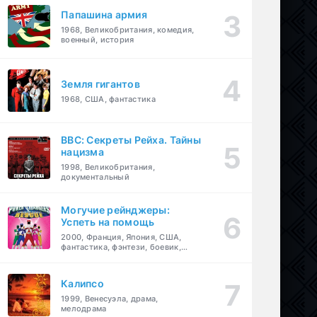
Папашина армия
1968, Великобритания, комедия,
военный, история
Земля гигантов
1968, США, фантастика
BBC: Секреты Рейха. Тайны
нацизма
1998, Великобритания,
документальный
Могучие рейнджеры:
Успеть на помощь
2000, Франция, Япония, США,
фантастика, фэнтези, боевик,
драма, приключения, семейный
Калипсо
1999, Венесуэла, драма,
мелодрама