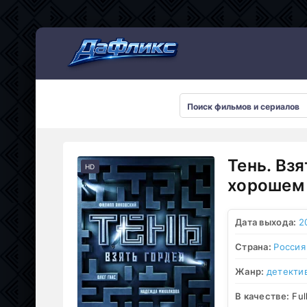
Мультсериалы
Тень. Вз
HD
хорошем 
Дата выхода:
2
Страна:
Россия
Жанр:
детекти
В качестве:
Ful