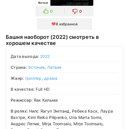
Фильм
0
0
В избранное
Башня наоборот (2022) смотреть в
хорошем качестве
Дата выхода:
2022
Страна:
Эстония
,
Латвия
Жанр:
триллер
,
драма
В качестве:
Full HD
Режиссер:
Яак Кильми
В ролях:
Нилс Яагуп Энгланд, Ребека Каск, Лаура
Вахтре, Kimi Reiko Pilipenko, Una Marta Soms,
Андрес Лепик, Mirja Toomsalu, Mirje Toomsalu,