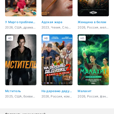
У Марго проблемы с деньгами
Адская жара
Женщина в белом
2026, США, драма, комедия
2023, Чехия, Словакия, драма
2026, Россия, мелодрама, детектив
HD
HD
HD
Мститель
На деревню дедушке 2
Малахит
2025, США, боевик, триллер, драма, детектив
2026, Россия, комедия, семейный
2026, Россия, фэнтези, приключения, семейный