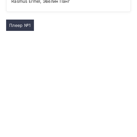
Rasmus Ermel, Эвелин Панг
Плеер №1