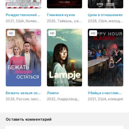
Рождественский чудак
Глиняная кукла
Цели в отношениях
2021, США, боевик, комедия
2025, Тайвань, ужасы
2026, США, мелодрама, комедия
HD
HD
HD
Бежать нельзя остаться
Лэмпи
Убийца счастливых часов
2026, Россия, мелодрама
2022, Нидерланды, фэнтези, драма, приключения, семейный
2021, США, комедия
Оставить комментарий