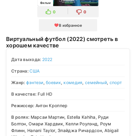
Фильм
0
0
В избранное
Виртуальный футбол (2022) смотреть в
хорошем качестве
Дата выхода:
2022
Страна:
США
Жанр:
фэнтези
,
боевик
,
комедия
,
семейный
,
спорт
В качестве:
Full HD
Режиссер:
Антон Кроппер
В ролях:
Марсаи Мартин, Estella Kahiha, Руди
Болтон, Омари Хардвик, Келли Роулэнд, Роум
Флинн, Hanani Taylor, Элайджа Ричардсон, Abigail