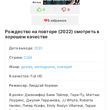
Фильм
0
0
В избранное
Рождество на повторе (2022) смотреть в
хорошем качестве
Дата выхода:
2022
Страна:
США
Жанр:
драма
,
мелодрама
,
комедия
В качестве:
Full HD
Режиссер:
Линдсэй Корман
В ролях:
Дженнифер Бини Тейлор, Гари Пу, Мэттью
Лоуренс, Джулия Терранова, JJ Whyte, Roberta
Hanlen, Питер Ксифо, Emily Roslyn Villarreal, Терри