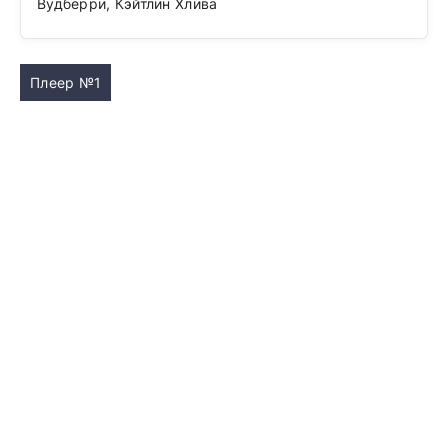
Вудберри, Кэйтлин Хлива
Плеер №1