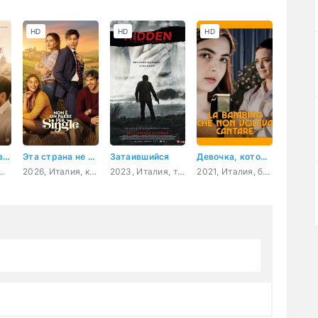
HD
HD
HD
30 ночей с бывшим
Эта страна не для одиноких
Затаившийся
Девочка, которая не хотела петь
алия, мелодрама, комедия
2026, Италия, комедия
2023, Италия, триллер, драма, криминал
2021, Италия, биография