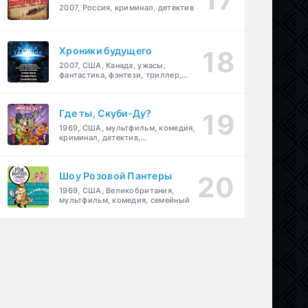
2007, Россия, криминал, детектив
Хроники будущего
2007, США, Канада, ужасы,
фантастика, фэнтези, триллер,
драма, детектив
Где ты, Скуби-Ду?
1969, США, мультфильм, комедия,
криминал, детектив,
приключения, семейный
Шоу Розовой Пантеры
1969, США, Великобритания,
мультфильм, комедия, семейный