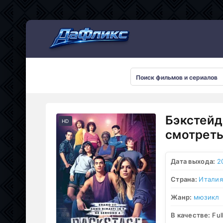
Мультсериалы
Бэкстейд
HD
смотреть
Дата выхода:
2
Страна:
Италия
Жанр:
мюзикл
В качестве:
Ful