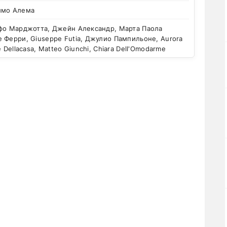
имо Алема
фо Марджотта, Джейн Александр, Марта Паола
 Ферри, Giuseppe Futia, Джулио Пампильоне, Aurora
e Dellacasa, Matteo Giunchi, Chiara Dell'Omodarme