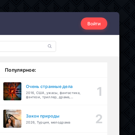
Войти
Популярное:
Очень странные дела
2016, США, ужасы, фантастика,
фэнтези, триллер, драма,
детектив
Закон природы
2026, Турция, мелодрама