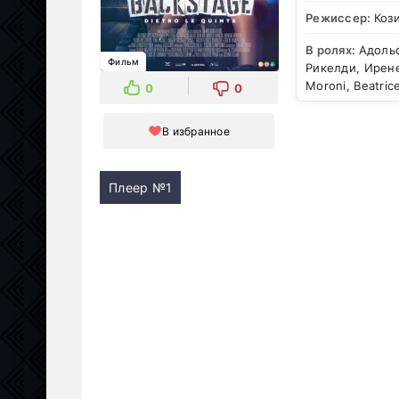
Режиссер:
Коз
В ролях:
Адоль
Фильм
Рикелди, Ирене
Moroni, Beatric
0
0
В избранное
Плеер №1