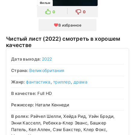
Фильм
0
0
В избранное
Чистый лист (2022) смотреть в хорошем
качестве
Дата выхода:
2022
Страна:
Великобритания
Жанр:
фантастика
,
триллер
,
драма
В качестве:
Full HD
Режиссер:
Натали Кеннеди
В ролях:
Рэйчел Шелли, Хейда Рид, Уэйн Брэди,
Энни Касселл, Ребекка-Клер Эванс, Башкер
Патель, Кел Аллен, Сэм Бакстер, Клер Фокс,