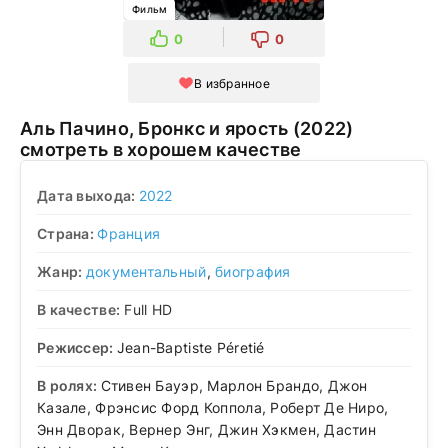
Фильм
0
0
В избранное
Аль Пачино, Бронкс и ярость (2022)
смотреть в хорошем качестве
Дата выхода:
2022
Страна:
Франция
Жанр:
документальный
,
биография
В качестве:
Full HD
Режиссер:
Jean-Baptiste Péretié
В ролях:
Стивен Бауэр, Марлон Брандо, Джон
Казале, Фрэнсис Форд Коппола, Роберт Де Ниро,
Энн Дворак, Вернер Энг, Джин Хэкмен, Дастин