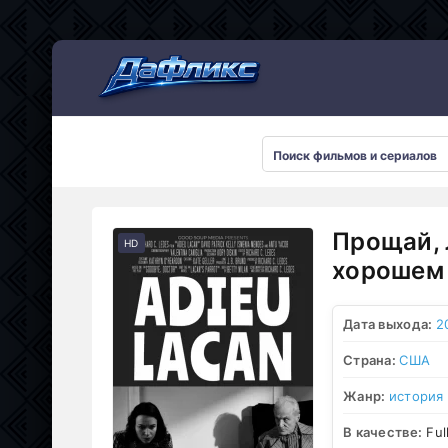
Мультсериалы
Прощай, 
HD
хорошем 
Дата выхода:
2
Страна:
США
Жанр:
история
В качестве:
Ful