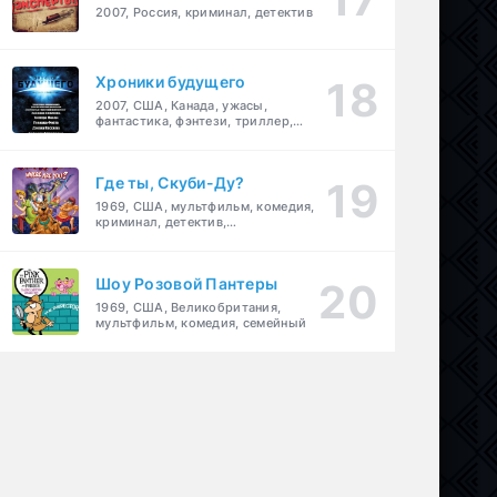
2007, Россия, криминал, детектив
Хроники будущего
2007, США, Канада, ужасы,
фантастика, фэнтези, триллер,
драма, детектив
Где ты, Скуби-Ду?
1969, США, мультфильм, комедия,
криминал, детектив,
приключения, семейный
Шоу Розовой Пантеры
1969, США, Великобритания,
мультфильм, комедия, семейный