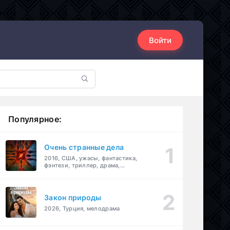
Войти
Популярное:
Очень странные дела
2016, США, ужасы, фантастика,
фэнтези, триллер, драма,
детектив
Закон природы
2026, Турция, мелодрама