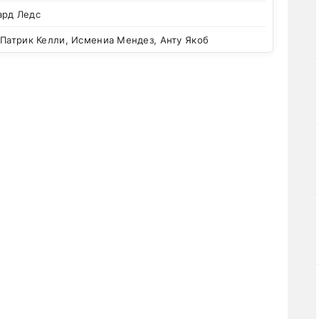
ард Ледс
Патрик Келли, Исмениа Мендез, Анту Якоб