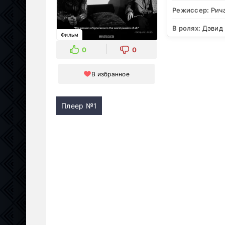
Режиссер:
Рич
В ролях:
Дэвид 
Фильм
0
0
В избранное
Плеер №1