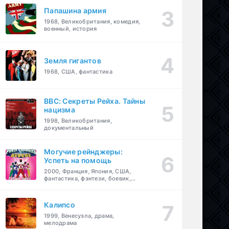
Папашина армия
1968, Великобритания, комедия,
военный, история
Земля гигантов
1968, США, фантастика
BBC: Секреты Рейха. Тайны
нацизма
1998, Великобритания,
документальный
Могучие рейнджеры:
Успеть на помощь
2000, Франция, Япония, США,
фантастика, фэнтези, боевик,
драма, приключения, семейный
Калипсо
1999, Венесуэла, драма,
мелодрама