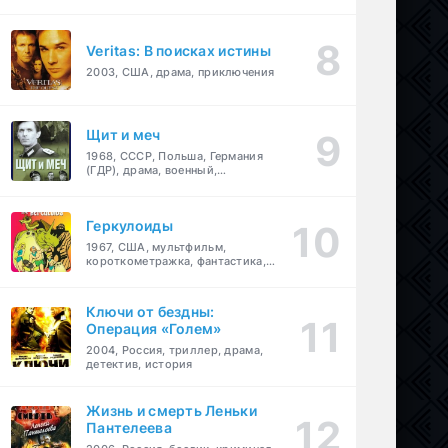
Veritas: В поисках истины
2003, США, драма, приключения
Щит и меч
1968, СССР, Польша, Германия
(ГДР), драма, военный,
приключения
Геркулоиды
1967, США, мультфильм,
короткометражка, фантастика,
приключения
Ключи от бездны:
Операция «Голем»
2004, Россия, триллер, драма,
детектив, история
Жизнь и смерть Леньки
Пантелеева