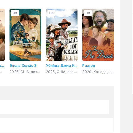
HD
HD
HD
30 ночей с бывшим
Энола Холмс 3
Убийца Джим Келли
Разгон
алия, мелодрама, комедия
2026, США, детектив, криминал
2025, США, вестерн
2020, Канада, комедия