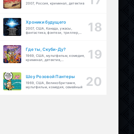
2007, Россия, криминал, детектив
Хроники будущего
2007, США, Канада, ужасы,
фантастика, фэнтези, триллер,
драма, детектив
Где ты, Скуби-Ду?
1969, США, мультфильм, комедия,
криминал, детектив,
приключения, семейный
Шоу Розовой Пантеры
1969, США, Великобритания,
мультфильм, комедия, семейный