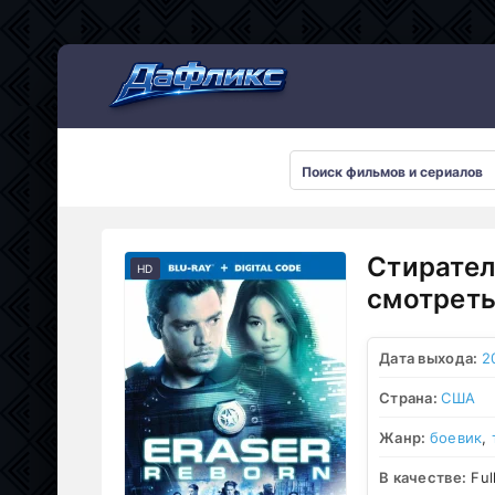
Мультсериалы
Стирател
HD
смотреть
Дата выхода:
2
Страна:
США
Жанр:
боевик
,
В качестве:
Ful