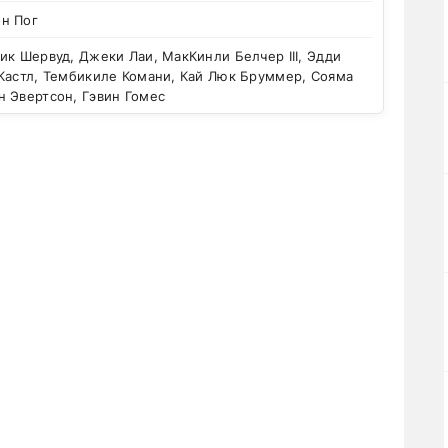
н Пог
к Шервуд, Джеки Лаи, МакКинли Белчер III, Эдди
 Кастл, Тембикиле Комани, Кай Люк Бруммер, Сояма
н Эвертсон, Гэвин Гомес