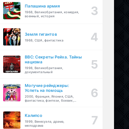
Папашина армия
1968, Великобритания, комедия,
военный, история
Земля гигантов
1968, США, фантастика
BBC: Секреты Рейха. Тайны
нацизма
1998, Великобритания,
документальный
Могучие рейнджеры:
Успеть на помощь
2000, Франция, Япония, США,
фантастика, фэнтези, боевик,
драма, приключения, семейный
Калипсо
1999, Венесуэла, драма,
мелодрама