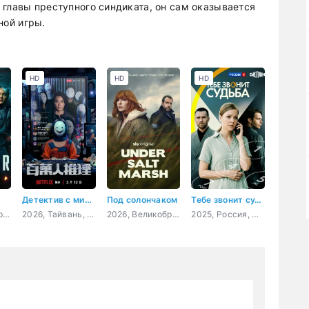
 главы преступного синдиката, он сам оказывается
ной игры.
HD
HD
HD
Детектив с миллионом подписчиков
Под солончаком
Тебе звонит судьба
2026, Великобритания, боевик, триллер, криминал
2026, Тайвань, детектив, триллер, криминал
2026, Великобритания, детектив, драма, криминал
2025, Россия, мелодрама