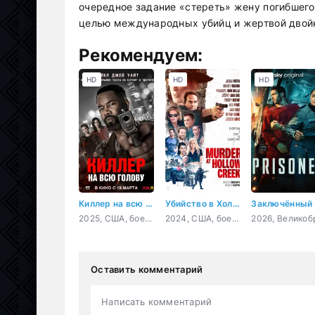
очередное задание «стереть» жену погибшего
целью международных убийц и жертвой двой
Рекомендуем:
HD
HD
HD
Киллер на всю голову
Убийство в Холлоу Крик
Заключённый
2025, США, боевик, триллер, комедия, криминал
2024, США, боевик, триллер, комедия
Оставить комментарий
Написать комментарий