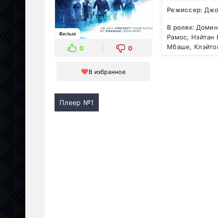
Режиссер:
Джо
В ролях:
Домини
Фильм
Рамос, Нэйтан
Мбаше, Клэйто
0
0
В избранное
Плеер №1