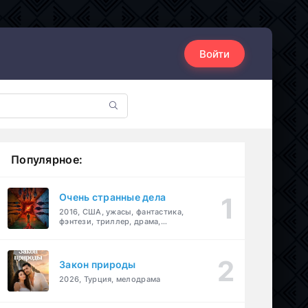
Войти
Популярное:
Очень странные дела
2016, США, ужасы, фантастика,
фэнтези, триллер, драма,
детектив
Закон природы
2026, Турция, мелодрама