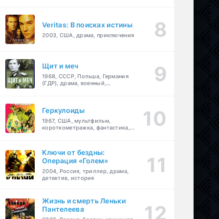
Veritas: В поисках истины
2003, США, драма, приключения
Щит и меч
1968, СССР, Польша, Германия
(ГДР), драма, военный,
приключения
Геркулоиды
1967, США, мультфильм,
короткометражка, фантастика,
приключения
Ключи от бездны:
Операция «Голем»
2004, Россия, триллер, драма,
детектив, история
Жизнь и смерть Леньки
Пантелеева