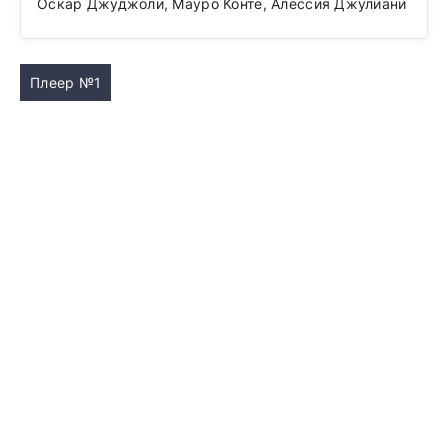
Оскар Джуджоли, Мауро Конте, Алессия Джулиани
Плеер №1