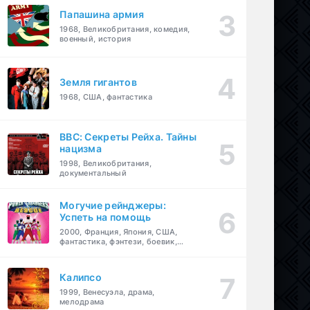
Папашина армия
1968, Великобритания, комедия,
военный, история
Земля гигантов
1968, США, фантастика
BBC: Секреты Рейха. Тайны
нацизма
1998, Великобритания,
документальный
Могучие рейнджеры:
Успеть на помощь
2000, Франция, Япония, США,
фантастика, фэнтези, боевик,
драма, приключения, семейный
Калипсо
1999, Венесуэла, драма,
мелодрама