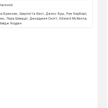
Kacevski
 Бреннан, Шарлотта Бест, Джесс Буш, Рик Херберт,
лис, Лара Швердт, Джорджия Скотт, Edward McKenna,
Пэйдж Хоуден