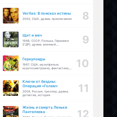
Veritas: В поисках истины
2003, США, драма, приключения
Щит и меч
1968, СССР, Польша, Германия
(ГДР), драма, военный,
приключения
Геркулоиды
1967, США, мультфильм,
короткометражка, фантастика,
приключения
Ключи от бездны:
Операция «Голем»
2004, Россия, триллер, драма,
детектив, история
Жизнь и смерть Леньки
Пантелеева