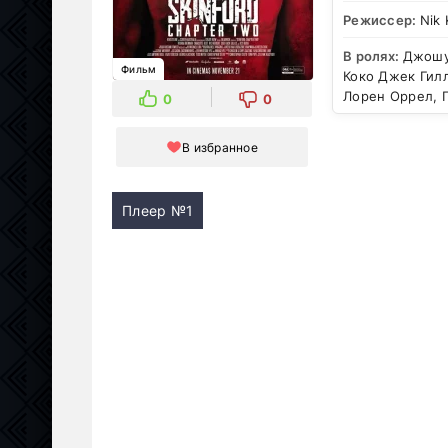
Режиссер:
Nik 
В ролях:
Джошуа
Фильм
Коко Джек Гил
Лорен Оррел, 
0
0
В избранное
Плеер №1