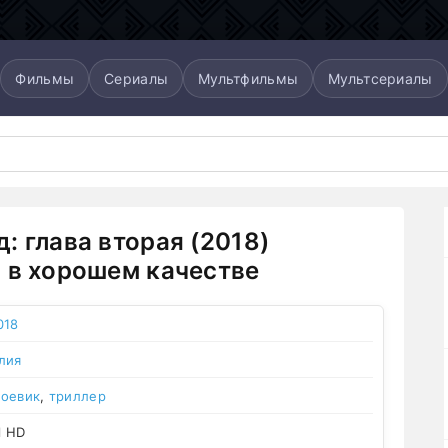
Фильмы
Сериалы
Мультфильмы
Мультсериалы
: глава вторая (2018)
 в хорошем качестве
018
лия
боевик
,
триллер
l HD