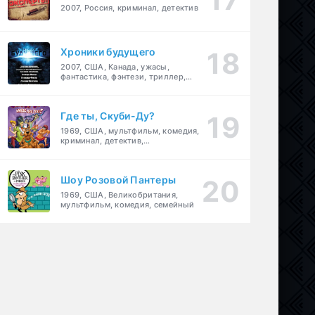
2007, Россия, криминал, детектив
Хроники будущего
2007, США, Канада, ужасы,
фантастика, фэнтези, триллер,
драма, детектив
Где ты, Скуби-Ду?
1969, США, мультфильм, комедия,
криминал, детектив,
приключения, семейный
Шоу Розовой Пантеры
1969, США, Великобритания,
мультфильм, комедия, семейный