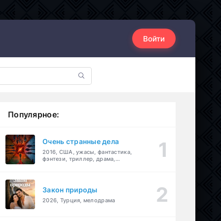
Войти
Популярное:
Очень странные дела
2016, США, ужасы, фантастика,
фэнтези, триллер, драма,
детектив
Закон природы
2026, Турция, мелодрама