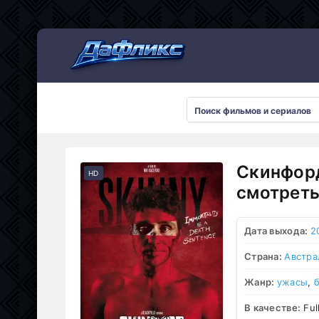
Мультсериалы
Скинфорд
HD
смотреть
Дата выхода:
2
Страна:
Австра
Жанр:
ужасы
,
В качестве:
Ful