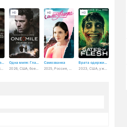
HD
HD
HD
Алабамское решение
Одна миля: Глава первая
Самозванка
Врата одержимости
2025, США, документальный, криминал
2026, США, боевик, триллер, драма, приключения
2025, Россия, мелодрама
2023, США, ужасы