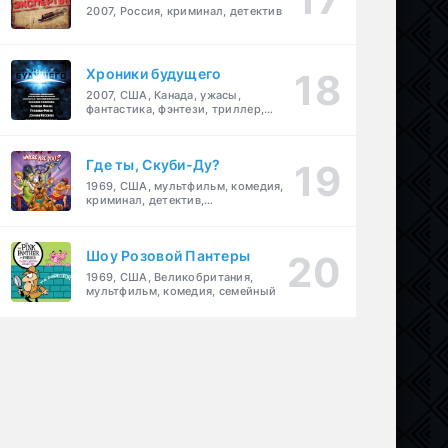
2007, Россия, криминал, детектив
Хроники будущего
2007, США, Канада, ужасы,
фантастика, фэнтези, триллер,
драма, детектив
Где ты, Скуби-Ду?
1969, США, мультфильм, комедия,
криминал, детектив,
приключения, семейный
Шоу Розовой Пантеры
1969, США, Великобритания,
мультфильм, комедия, семейный