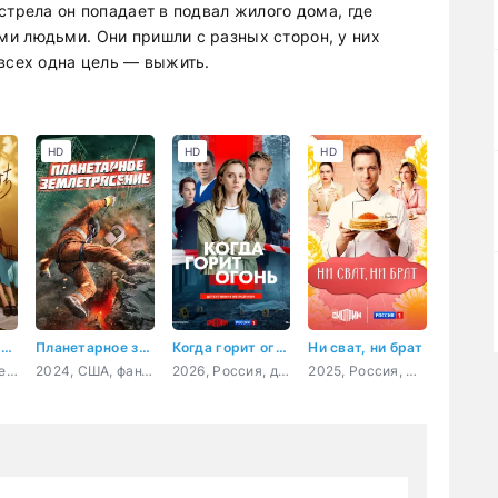
стрела он попадает в подвал жилого дома, где
и людьми. Они пришли с разных сторон, у них
 всех одна цель — выжить.
HD
HD
HD
Методы исследования любви
Планетарное землетрясение
Когда горит огонь
Ни сват, ни брат
2023, Китай, мелодрама, комедия, детектив
2024, США, фантастика, приключения
2026, Россия, детектив, мелодрама
2025, Россия, мелодрама