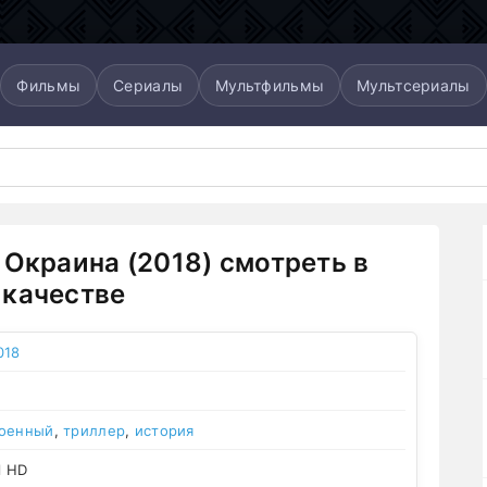
Фильмы
Сериалы
Мультфильмы
Мультсериалы
 Окраина (2018) смотреть в
качестве
018
оенный
,
триллер
,
история
l HD