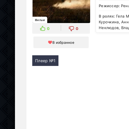
Режиссер:
Рен
В ролях:
Гела М
Фильм
Курочкина, Анн
Неклюдов, Вла
0
0
В избранное
Плеер №1