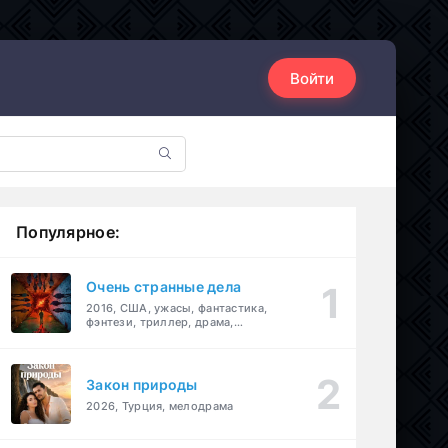
Войти
Популярное:
Очень странные дела
2016, США, ужасы, фантастика,
фэнтези, триллер, драма,
детектив
Закон природы
2026, Турция, мелодрама