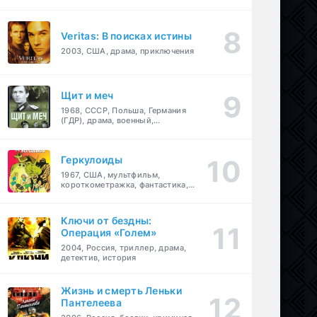
Veritas: В поисках истины
2003, США, драма, приключения
Щит и меч
1968, СССР, Польша, Германия
(ГДР), драма, военный,
приключения
Геркулоиды
1967, США, мультфильм,
короткометражка, фантастика,
приключения
Ключи от бездны:
Операция «Голем»
2004, Россия, триллер, драма,
детектив, история
Жизнь и смерть Леньки
Пантелеева