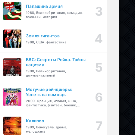
Папашина армия
1968, Великобритания, комедия,
военный, история
Земля гигантов
1968, США, фантастика
BBC: Секреты Рейха. Тайны
нацизма
1998, Великобритания,
документальный
Могучие рейнджеры:
Успеть на помощь
2000, Франция, Япония, США,
фантастика, фэнтези, боевик,
драма, приключения, семейный
Калипсо
1999, Венесуэла, драма,
мелодрама