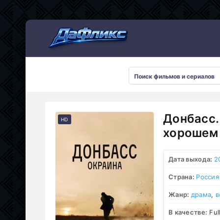
Мультсериалы
Донбасс.
HD
хорошем 
Дата выхода:
2
Страна:
Россия
Жанр:
драма
,
в
В качестве:
Ful