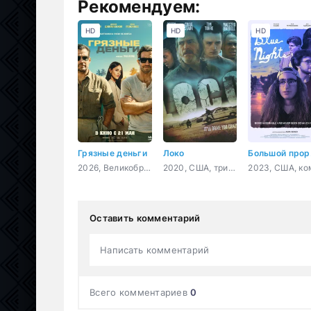
Рекомендуем:
HD
HD
HD
Грязные деньги
Локо
Б
2026, Великобритания, США, боевик, триллер
2020, США, триллер, драма
Оставить комментарий
Написать комментарий
Всего комментариев
0