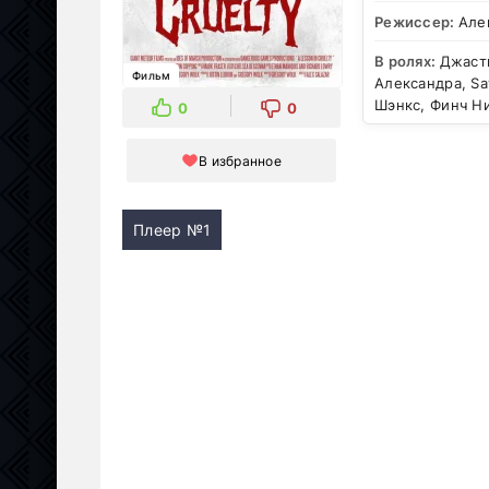
Режиссер:
Але
В ролях:
Джаст
Фильм
Александра, Sa
Шэнкс, Финч Ни
0
0
В избранное
Плеер №1