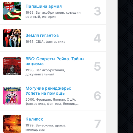
Папашина армия
1968, Великобритания, комедия,
военный, история
Земля гигантов
1968, США, фантастика
BBC: Секреты Рейха. Тайны
нацизма
1998, Великобритания,
документальный
Могучие рейнджеры:
Успеть на помощь
2000, Франция, Япония, США,
фантастика, фэнтези, боевик,
драма, приключения, семейный
Калипсо
1999, Венесуэла, драма,
мелодрама