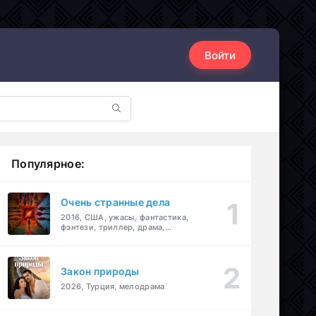
Войти
Популярное:
Очень странные дела
2016, США, ужасы, фантастика,
фэнтези, триллер, драма,
детектив
Закон природы
2026, Турция, мелодрама