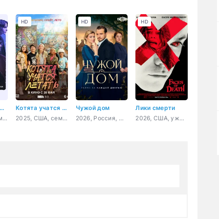
HD
HD
HD
ольшой прорыв
Котята учатся летать
Чужой дом
Лики смерти
2023, США, комедия
2025, США, семейный
2026, Россия, мелодрама
2026, США, ужасы, триллер, детектив, криминал