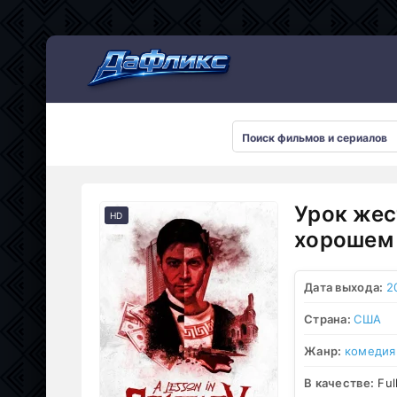
Мультсериалы
Урок жес
HD
хорошем 
Дата выхода:
2
Страна:
США
Жанр:
комедия
В качестве:
Ful