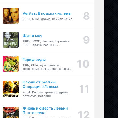
Veritas: В поисках истины
2003, США, драма, приключения
Щит и меч
1968, СССР, Польша, Германия
(ГДР), драма, военный,
приключения
Геркулоиды
1967, США, мультфильм,
короткометражка, фантастика,
приключения
Ключи от бездны:
Операция «Голем»
2004, Россия, триллер, драма,
детектив, история
Жизнь и смерть Леньки
Пантелеева