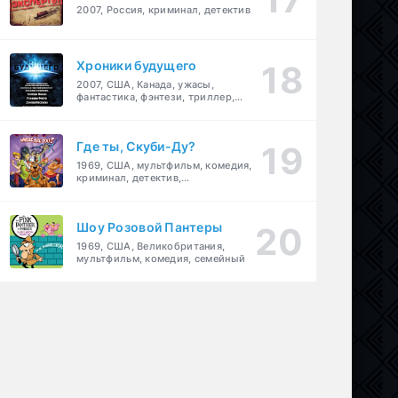
2007, Россия, криминал, детектив
Хроники будущего
2007, США, Канада, ужасы,
фантастика, фэнтези, триллер,
драма, детектив
Где ты, Скуби-Ду?
1969, США, мультфильм, комедия,
криминал, детектив,
приключения, семейный
Шоу Розовой Пантеры
1969, США, Великобритания,
мультфильм, комедия, семейный