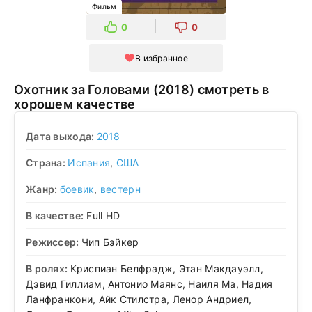
Фильм
0
0
В избранное
Охотник за Головами (2018) смотреть в
хорошем качестве
Дата выхода:
2018
Страна:
Испания
,
США
Жанр:
боевик
,
вестерн
В качестве:
Full HD
Режиссер:
Чип Бэйкер
В ролях:
Криспиан Белфрадж, Этан Макдауэлл,
Дэвид Гиллиам, Антонио Маянс, Наиля Ма, Надия
Ланфранкони, Айк Стилстра, Ленор Андриел,