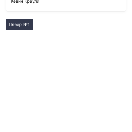
Кевин Краули
Плеер №1