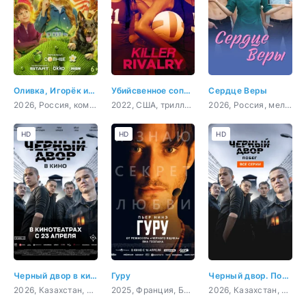
Оливка, Игорёк и Рекс
Убийсвенное соперничество
Сердце Веры
2026, Россия, комедия, семейный
2022, США, триллер, детектив
2026, Россия, мелодрама
HD
HD
HD
Черный двор в кино
Гуру
Черный двор. Побег
2026, Казахстан, Кыргызстан, драма, криминал
2025, Франция, Бельгия, триллер
2026, Казахстан, Кыргызстан, драма, криминал