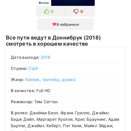
Фильм
0
0
В избранное
Все пути ведут в Доннибрук (2018)
смотреть в хорошем качестве
Дата выхода:
2018
Страна:
США
Жанр:
боевик
,
триллер
,
драма
В качестве:
Full HD
Режиссер:
Тим Саттон
В ролях:
Джейми Белл, Фрэнк Грилло, Джеймс
Бэдж Дейл, Маргарет Куолли, Крис Браунинг, Адам
Бартли, Джеймс Хеберт, Пэт Хили, Майкл Эйджи,