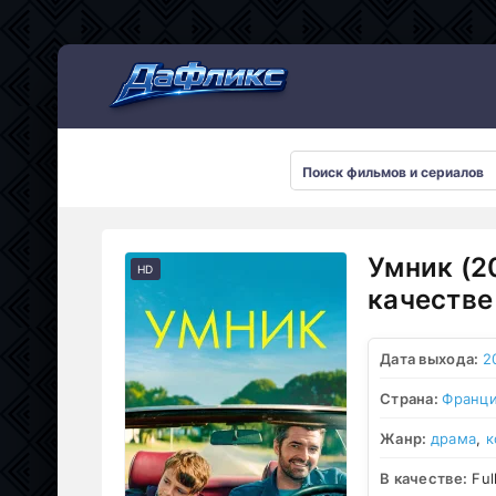
Мультсериалы
Умник (2
HD
качестве
Дата выхода:
2
Страна:
Франц
Жанр:
драма
,
к
В качестве:
Ful