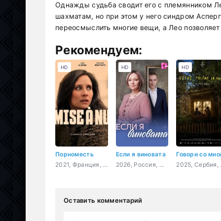
Однажды судьба сводит его с племянником Ле
шахматам, но при этом у него синдром Асперг
переосмыслить многие вещи, а Лео позволяет 
Рекомендуем:
HD
HD
HD
Порноместь
Если я виновата
2021, Франция, драма
2026, Россия, мелодрама
2025, 
Оставить комментарий