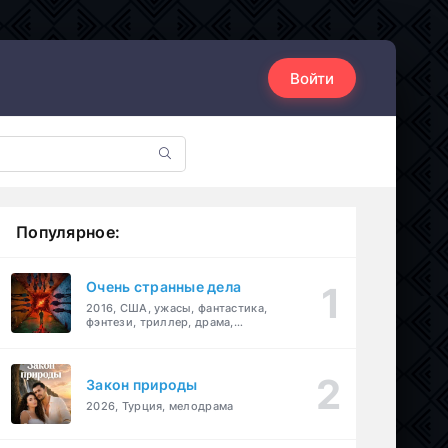
Войти
Популярное:
Очень странные дела
2016, США, ужасы, фантастика,
фэнтези, триллер, драма,
детектив
Закон природы
2026, Турция, мелодрама