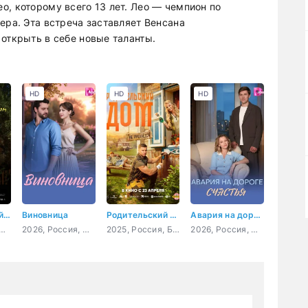
о, которому всего 13 лет. Лео — чемпион по
ера. Эта встреча заставляет Венсана
открыть в себе новые таланты.
HD
HD
HD
Говори со мной, ветер
Виновница
Родительский дом
Авария на дороге счастья
Сербия, Словакия, Хорватия, драма
2026, Россия, мелодрама
2025, Россия, Беларусь, комедия, семейный
2026, Россия, мелодрама