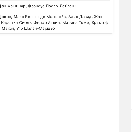
фан Аршинар, Франсуа Прево-Лейгони
юкре, Макс Бесетт де Малглейв, Алис Давид, Жан
, Каролин Сиоль, Федор Аткин, Марина Томе, Кристоф
и Макая, Уго Шалан-Маршьо