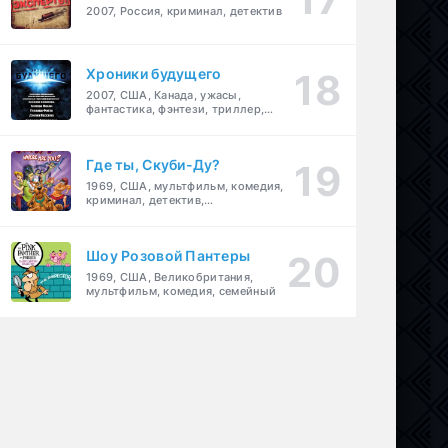
2007, Россия, криминал, детектив
Хроники будущего
2007, США, Канада, ужасы,
фантастика, фэнтези, триллер,
драма, детектив
Где ты, Скуби-Ду?
1969, США, мультфильм, комедия,
криминал, детектив,
приключения, семейный
Шоу Розовой Пантеры
1969, США, Великобритания,
мультфильм, комедия, семейный