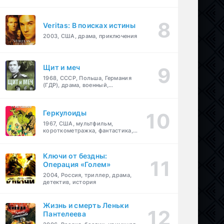
Veritas: В поисках истины
2003, США, драма, приключения
Щит и меч
1968, СССР, Польша, Германия
(ГДР), драма, военный,
приключения
Геркулоиды
1967, США, мультфильм,
короткометражка, фантастика,
приключения
Ключи от бездны:
Операция «Голем»
2004, Россия, триллер, драма,
детектив, история
Жизнь и смерть Леньки
Пантелеева