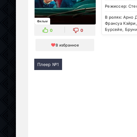
Режиссер:
Сте
В ролях:
Арно Д
Фильм
Франсуа Кэйри
Бурсейе, Брун
0
0
В избранное
Плеер №1