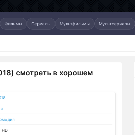
Фильмы
Сериалы
Мультфильмы
Мультсериалы
018) смотреть в хорошем
018
ия
омедия
l HD