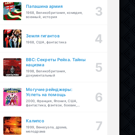
Папашина армия
1968, Великобритания, комедия,
военный, история
Земля гигантов
1968, США, фантастика
BBC: Секреты Рейха. Тайны
нацизма
1998, Великобритания,
документальный
Могучие рейнджеры:
Успеть на помощь
2000, Франция, Япония, США,
фантастика, фэнтези, боевик,
драма, приключения, семейный
Калипсо
1999, Венесуэла, драма,
мелодрама