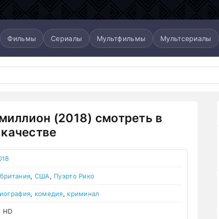
Фильмы
Сериалы
Мультфильмы
Мультсериалы
 миллион (2018) смотреть в
качестве
018
британия
,
США
,
Пуэрто Рико
иография
,
комедия
,
криминал
l HD