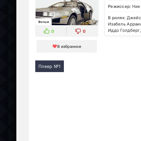
Режиссер:
Ник
В ролях:
Джейсо
Фильм
Изабель Арраи
Иддо Голдберг
0
0
В избранное
Плеер №1