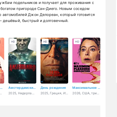
ужбам подельников и получает для проживания с
 богатом пригороде Сан-Диего. Новым соседом
 автомобилей Джон Делореан, который готовится
— дешёвый, быстрый и долговечный.
HD
HD
HD
Большая медведица
Амстердамский кошмар 2
День рождения
Максимальное удовольствие гарантировано
Россия, мелодрама
2025, Нидерланды, ужасы, боевик, триллер
2025, Греция, Испания, Великобритания, Нидерланды, драма
2026, США, триллер, комедия, детектив