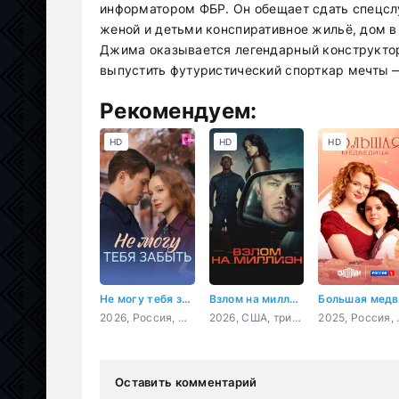
информатором ФБР. Он обещает сдать спецсл
женой и детьми конспиративное жильё, дом в
Джима оказывается легендарный конструктор
выпустить футуристический спорткар мечты 
Рекомендуем:
HD
HD
HD
Не могу тебя забыть
Взлом на миллион
2026, Россия, мелодрама
2026, США, триллер
2025, 
Оставить комментарий