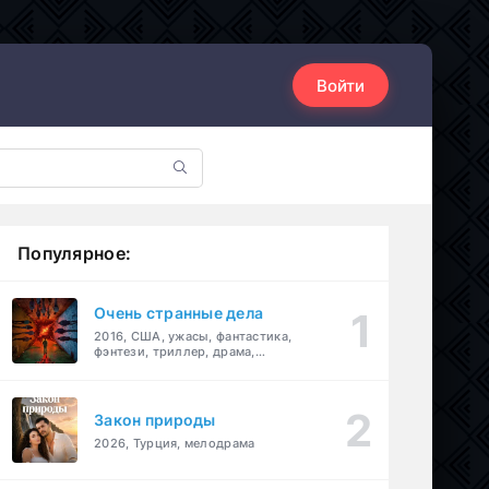
Войти
Популярное:
Очень странные дела
2016, США, ужасы, фантастика,
фэнтези, триллер, драма,
детектив
Закон природы
2026, Турция, мелодрама