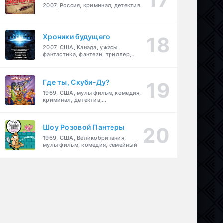
2007, Россия, криминал, детектив
Хроники будущего
2007, США, Канада, ужасы,
фантастика, фэнтези, триллер,
драма, детектив
Где ты, Скуби-Ду?
1969, США, мультфильм, комедия,
криминал, детектив,
приключения, семейный
Шоу Розовой Пантеры
1969, США, Великобритания,
мультфильм, комедия, семейный