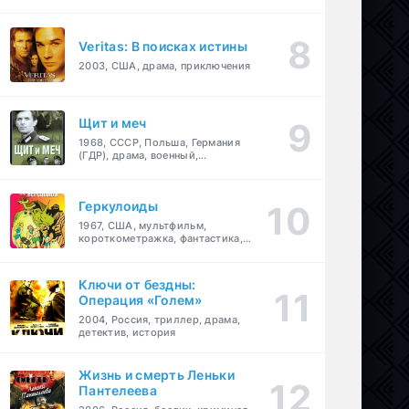
Veritas: В поисках истины
2003, США, драма, приключения
Щит и меч
1968, СССР, Польша, Германия
(ГДР), драма, военный,
приключения
Геркулоиды
1967, США, мультфильм,
короткометражка, фантастика,
приключения
Ключи от бездны:
Операция «Голем»
2004, Россия, триллер, драма,
детектив, история
Жизнь и смерть Леньки
Пантелеева