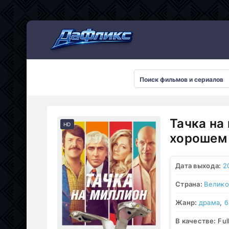
Мультсериалы
Тачка на
HD
хорошем 
Дата выхода:
2
Страна:
Велико
Жанр:
драма
,
б
В качестве:
Ful