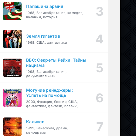
Папашина армия
1968, Великобритания, комедия,
военный, история
Земля гигантов
1968, США, фантастика
BBC: Секреты Рейха. Тайны
нацизма
1998, Великобритания,
документальный
Могучие рейнджеры:
Успеть на помощь
2000, Франция, Япония, США,
фантастика, фэнтези, боевик,
драма, приключения, семейный
Калипсо
1999, Венесуэла, драма,
мелодрама